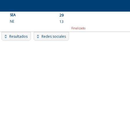
Skip
to
SEA
content
29
NE
13
Finalizado
Resultados
Redes sociales