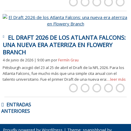
EL DRAFT 2026 DE LOS ATLANTA FALCONS:
UNA NUEVA ERA ATERRIZA EN FLOWERY
BRANCH
4 de junio de 2026 | 9:00 am
por
Fermín Grau
Pittsburgh acogió del 23 al 25 de abril el Draft de la NFL 2026. Para los
Atlanta Falcons, fue mucho más que una simple cita anual con el
talento universitario. Fue el primer Draft de una nueva era:
…leer más
NAVEGACIÓN
ENTRADAS
DE
ANTERIORES
ENTRADAS
Proudly powered by WordPress
|
Theme: spanishbowl by