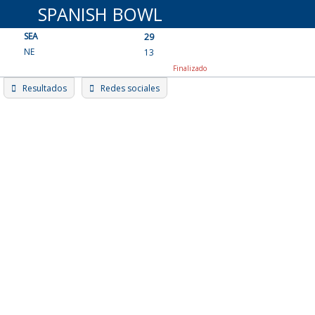
Skip
SPANISH BOWL
to
SEA
content
29
NE
13
Finalizado
Resultados
Redes sociales