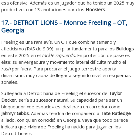
esa ofensiva. Además es un jugador que ha tenido un 2025 muy
productivo, con 13 anotaciones para los
Hoosiers
.
17.- DETROIT LIONS – Monroe Freeling – OT,
Georgia
Freeling es una rara avís. Un OT que combina tamaño y
atleticismo (RAS de 9.99), un pilar fundamenta para los
Bulldogs
en este 2025 en el
tackle izquierdo
. En protección de pase es
élite: su envergadura y movimiento lateral dificulta mucho el
rush
por fuera. Para procurar el juego terrestre aporta
dinamismo, muy capaz de llegar a segundo nivel en esquemas
zonales.
Su llegada a Detroit haría de Freeling el sucesor de
Taylor
Decker
, sería su sucesor natural. Su capacidad para ser un
bloqueador «de espacio» es ideal para un corredor como
Jahmyr Gibbs
. Además tendría de compañero a
Tate Ratledge
al lado, con quien coincidió en Georgia. Vaya que todo parece
indicara que «Monroe Freeling ha nacido para jugar en los
Detroit Lions».