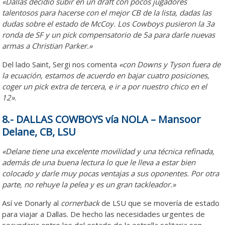
«Dallas decidió subir en un draft con pocos jugadores
talentosos para hacerse con el mejor CB de la lista, dadas las
dudas sobre el estado de McCoy. Los Cowboys pusieron la 3a
ronda de SF y un pick compensatorio de 5a para darle nuevas
armas a Christian Parker.»
Del lado Saint, Sergi nos comenta
«con Downs y Tyson fuera de
la ecuación, estamos de acuerdo en bajar cuatro posiciones,
coger un pick extra de tercera, e ir a por nuestro chico en el
12»
.
8.- DALLAS COWBOYS vía NOLA – Mansoor
Delane, CB, LSU
«Delane tiene una excelente movilidad y una técnica refinada,
además de una buena lectura lo que le lleva a estar bien
colocado y darle muy pocas ventajas a sus oponentes. Por otra
parte, no rehuye la pelea y es un gran tackleador.»
Así ve Donarly al
cornerback
de LSU que se movería de estado
para viajar a Dallas. De hecho las necesidades urgentes de