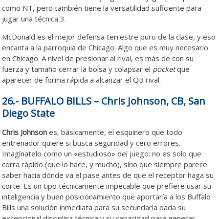
como NT, pero también tiene la versatilidad suficiente para
jugar una técnica 3.
McDonald es el mejor defensa terrestre puro de la clase, y eso
encanta a la parroquia de Chicago. Algo que es muy necesario
en Chicago. A nivel de presionar al rival, es más de con su
fuerza y tamaño cerrar la bolsa y colapsar el
pocket
que
aparecer de forma rápida a alcanzar el QB rival.
26.- BUFFALO BILLS – Chris Johnson, CB, San
Diego State
Chris Johnson
es, básicamente, el esquinero que todo
entrenador quiere si busca
seguridad y cero errores.
Imagínatelo como un «estudioso» del juego: no es solo que
corra rápido (que lo hace, y mucho), sino que siempre parece
saber hacia dónde va el pase antes de que el receptor haga su
corte. Es un tipo técnicamente impecable que prefiere usar su
inteligencia y buen posicionamiento que aportaría a los Buffalo
Bills una solución inmediata para su secundaria dada su
excepcional disciplina técnica y su capacidad para generar