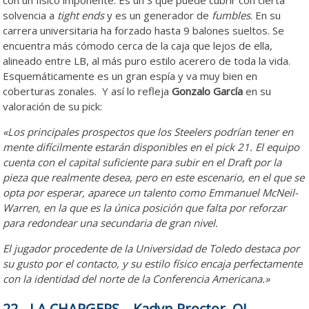
con un físico imponente. Es un S que puede cubrir con cierta
solvencia a
tight ends
y es un generador de
fumbles
. En su
carrera universitaria ha forzado hasta 9 balones sueltos. Se
encuentra más cómodo cerca de la caja que lejos de ella,
alineado entre LB, al más puro estilo acerero de toda la vida.
Esquemáticamente es un gran espía y va muy bien en
coberturas zonales. Y así lo refleja
Gonzalo García
en su
valoración de su pick:
«Los principales prospectos que los Steelers podrían tener en
mente difícilmente estarán disponibles en el pick 21. El equipo
cuenta con el capital suficiente para subir en el Draft por la
pieza que realmente desea, pero en este escenario, en el que se
opta por esperar, aparece un talento como Emmanuel McNeil-
Warren, en la que es la única posición que falta por reforzar
para redondear una secundaria de gran nivel.
El jugador procedente de la Universidad de Toledo destaca por
su gusto por el contacto, y su estilo físico encaja perfectamente
con la identidad del norte de la Conferencia Americana.»
22.- LA CHARGERS – Kadyn Proctor, OL,