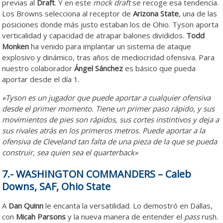
previas al
Draft
. Y en este
mock draft
se recoge esa tendencia.
Los Browns selecciona al receptor de
Arizona State
, una de las
posiciones donde más justo estaban los de Ohio. Tyson aporta
verticalidad y capacidad de atrapar balones divididos.
Todd
Monken
ha venido para implantar un sistema de ataque
explosivo y dinámico, tras años de mediocridad ofensiva. Para
nuestro colaborador
Ángel Sánchez
es básico que pueda
aportar desde el día 1.
«Tyson es un jugador que puede aportar a cualquier ofensiva
desde el primer momento. Tiene un primer paso rápido, y sus
movimientos de pies son rápidos, sus cortes instintivos y deja a
sus rivales atrás en los primeros metros. Puede aportar a la
ofensiva de Cleveland tan falta de una pieza de la que se pueda
construir, sea quien sea el quarterback»
7.- WASHINGTON COMMANDERS – Caleb
Downs, SAF, Ohio State
A
Dan Quinn
le encanta la versatilidad. Lo demostró en Dallas,
con
Micah Parsons
y la nueva manera de entender el
pass
rush.