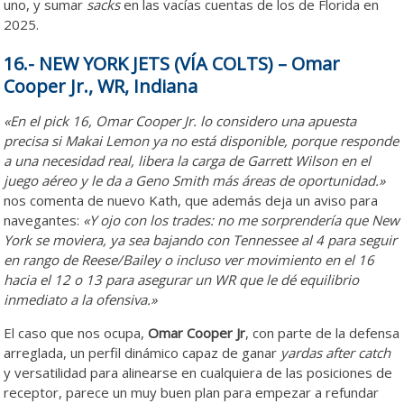
uno, y sumar
sacks
en las vacías cuentas de los de Florida en
2025.
16.- NEW YORK JETS (VÍA COLTS) – Omar
Cooper Jr., WR, Indiana
«En el pick 16, Omar Cooper Jr. lo considero una apuesta
precisa si Makai Lemon ya no está disponible, porque responde
a una necesidad real, libera la carga de Garrett Wilson en el
juego aéreo y le da a Geno Smith más áreas de oportunidad.»
nos comenta de nuevo Kath, que además deja un aviso para
navegantes:
«Y ojo con los trades: no me sorprendería que New
York se moviera, ya sea bajando con Tennessee al 4 para seguir
en rango de Reese/Bailey o incluso ver movimiento en el 16
hacia el 12 o 13 para asegurar un WR que le dé equilibrio
inmediato a la ofensiva.»
El caso que nos ocupa,
Omar Cooper Jr
, con parte de la defensa
arreglada, un perfil dinámico capaz de ganar
yardas after catch
y versatilidad para alinearse en cualquiera de las posiciones de
receptor, parece un muy buen plan para empezar a refundar