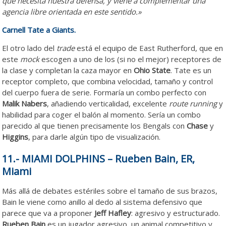
que necesita nuestra defensa, y viene a complementar una
agencia libre orientada en este sentido.»
Carnell Tate a Giants.
El otro lado del
trade
está el equipo de East Rutherford, que en
este
mock
escogen a uno de los (si no el mejor) receptores de
la clase y completan la caza mayor en
Ohio State
. Tate es un
receptor completo, que combina velocidad, tamaño y control
del cuerpo fuera de serie. Formaría un combo perfecto con
Malik Nabers
, añadiendo verticalidad, excelente
route running
y
habilidad para coger el balón al momento. Sería un combo
parecido al que tienen precisamente los Bengals con
Chase
y
Higgins
, para darle algún tipo de visualización.
11.- MIAMI DOLPHINS – Rueben Bain, ER,
Miami
Más allá de debates estériles sobre el tamaño de sus brazos,
Bain le viene como anillo al dedo al sistema defensivo que
parece que va a proponer
Jeff Hafley
: agresivo y estructurado.
Rueben Bain
es un jugador agresivo, un animal competitivo y