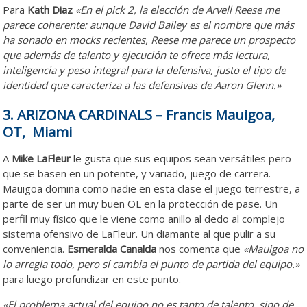
Para
Kath Diaz
«En el pick 2, la elección de Arvell Reese me
parece coherente: aunque David Bailey es el nombre que más
ha sonado en mocks recientes, Reese me parece un prospecto
que además de talento y ejecución te ofrece más lectura,
inteligencia y peso integral para la defensiva, justo el tipo de
identidad que caracteriza a las defensivas de Aaron Glenn.»
3. ARIZONA CARDINALS – Francis Mauigoa,
OT, Miami
A
Mike LaFleur
le gusta que sus equipos sean versátiles pero
que se basen en un potente, y variado, juego de carrera.
Mauigoa domina como nadie en esta clase el juego terrestre, a
parte de ser un muy buen OL en la protección de pase. Un
perfil muy físico que le viene como anillo al dedo al complejo
sistema ofensivo de LaFleur. Un diamante al que pulir a su
conveniencia.
Esmeralda Canalda
nos comenta que
«Mauigoa no
lo arregla todo, pero sí cambia el punto de partida del equipo.»
para luego profundizar en este punto.
«El problema actual del equipo no es tanto de talento, sino de