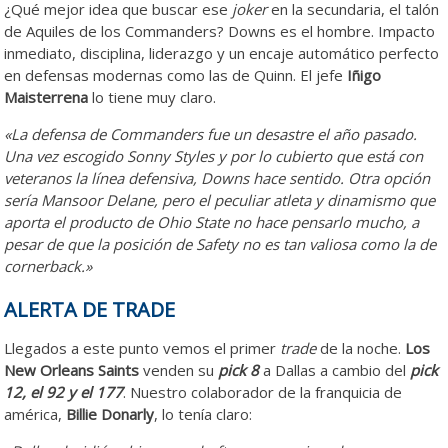
¿Qué mejor idea que buscar ese
joker
en la secundaria, el talón
de Aquiles de los Commanders? Downs es el hombre. Impacto
inmediato, disciplina, liderazgo y un encaje automático perfecto
en defensas modernas como las de Quinn. El jefe
Iñigo
Maisterrena
lo tiene muy claro.
«La defensa de Commanders fue un desastre el año pasado.
Una vez escogido Sonny Styles y por lo cubierto que está con
veteranos la línea defensiva, Downs hace sentido. Otra opción
sería Mansoor Delane, pero el peculiar atleta y dinamismo que
aporta el producto de Ohio State no hace pensarlo mucho, a
pesar de que la posición de Safety no es tan valiosa como la de
cornerback.»
ALERTA DE TRADE
Llegados a este punto vemos el primer
trade
de la noche.
Los
New Orleans Saints
venden su
pick 8
a Dallas a cambio del
pick
12, el 92 y el 177
. Nuestro colaborador de la franquicia de
américa,
Billie Donarly
, lo tenía claro: