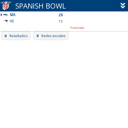
Skip
SPANISH BOWL
to
SEA
content
29
NE
13
Finalizado
Resultados
Redes sociales