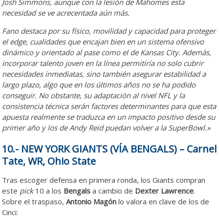
Josh Simmons, aunque con la lesión de Mahomes esta
necesidad se ve acrecentada aún más.
Fano destaca por su físico, movilidad y capacidad para proteger
el edge, cualidades que encajan bien en un sistema ofensivo
dinámico y orientado al pase como el de Kansas City. Además,
incorporar talento joven en la línea permitiría no solo cubrir
necesidades inmediatas, sino también asegurar estabilidad a
largo plazo, algo que en los últimos años no se ha podido
conseguir. No obstante, su adaptación al nivel NFL y la
consistencia técnica serán factores determinantes para que esta
apuesta realmente se traduzca en un impacto positivo desde su
primer año y los de Andy Reid puedan volver a la SuperBowl.»
10.- NEW YORK GIANTS (VÍA BENGALS) – Carnel
Tate, WR, Ohio State
Tras escoger defensa en primera ronda, los Giants compran
este
pick
10 a los
Bengals
a cambio de
Dexter Lawrence
.
Sobre el traspaso,
Antonio Magón
lo valora en clave de los de
Cinci: