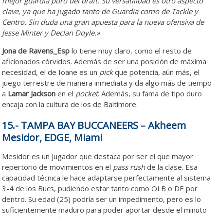
mejor guardia puro del draft. Su versatilidad es otro aspecto
clave, ya que ha jugado tanto de Guardia como de Tackle y
Centro. Sin duda una gran apuesta para la nueva ofensiva de
Jesse Minter y Declan Doyle.»
Jona de Ravens_Esp
lo tiene muy claro, como el resto de
aficionados córvidos. Además de ser una posición de máxima
necesidad, el de Ioane es un
pick
que potencia, aún más, el
juego terrestre de manera inmediata y da algo más de tiempo
a
Lamar Jackson
en el
pocket
. Además, su fama de tipo duro
encaja con la cultura de los de Baltimore.
15.- TAMPA BAY BUCCANEERS – Akheem
Mesidor, EDGE, Miami
Mesidor es un jugador que destaca por ser el que mayor
repertorio de movimientos en el
pass rush
de la clase. Esa
capacidad técnica le hace adaptarse perfectamente al sistema
3-4 de los Bucs, pudiendo estar tanto como OLB o DE por
dentro. Su edad (25) podría ser un impedimento, pero es lo
suficientemente maduro para poder aportar desde el minuto