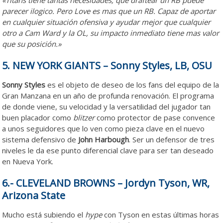
«Titans tiene tantas necesidades, que draftear un RB puede
parecer ilogico. Pero Love es mas que un RB. Capaz de aportar
en cualquier situación ofensiva y ayudar mejor que cualquier
otro a Cam Ward y la OL, su impacto inmediato tiene mas valor
que su posición.»
5. NEW YORK GIANTS – Sonny Styles, LB, OSU
Sonny Styles
es el objeto de deseo de los fans del equipo de la
Gran Manzana en un año de profunda renovación. El programa
de donde viene, su velocidad y la versatilidad del jugador tan
buen placador como
blitzer
como protector de pase convence
a unos seguidores que lo ven como pieza clave en el nuevo
sistema defensivo de
John Harbough
. Ser un defensor de tres
niveles le da ese punto diferencial clave para ser tan deseado
en Nueva York.
6.- CLEVELAND BROWNS – Jordyn Tyson, WR,
Arizona State
Mucho está subiendo el
hype
con Tyson en estas últimas horas