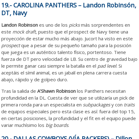
19.- CAROLINA PANTHERS – Landon Robinsón,
DT, Navy
Landon Robinson
es uno de los
picks
más sorprendentes en
este
mock draft
, puesto que el prospect de Navy tiene una
proyección de estar mucho más abajo. Jucort ha visto en este
prospect
que a pesar de su pequeño tamaño para la posición
que juega es un auténtico talento físico, portentoso. Tiene
fuerza de DT pero velocidad de LB. Su centro de gravedad bajo
le permite ganar casi siempre la batalla en el
pad level
. Si
aceptáis el símil animal, es un jabalí en plena carrera cuesta
abajo, rápido y de golpeo duro.
Tras la salida de
A’Shawn Robinson
los Panthers necesitan
profundidad en la DL. Cuesta de ver que se utilizaría un pick de
primera ronda para un especialista en
subpackages
y con
traits
de equipos especiales pero esta clase es así: fuera del top 15,
en ciertas posiciones, la profundidad y el fit en el equipo puede
variar muchísimo los
big boards
.
20.- DALLAS COWBOYS (VÍA PACKERS) – Dillon