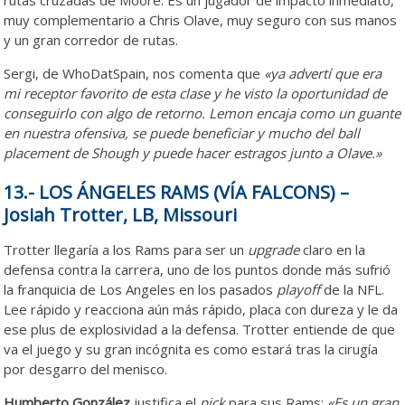
rutas cruzadas de Moore. Es un jugador de impacto inmediato,
muy complementario a Chris Olave, muy seguro con sus manos
y un gran corredor de rutas.
Sergi, de WhoDatSpain, nos comenta que
«ya advertí que era
mi receptor favorito de esta clase y he visto la oportunidad de
conseguirlo con algo de retorno. Lemon encaja como un guante
en nuestra ofensiva, se puede beneficiar y mucho del ball
placement de Shough y puede hacer estragos junto a Olave.»
13.- LOS ÁNGELES RAMS (VÍA FALCONS) –
Josiah Trotter, LB, Missouri
Trotter llegaría a los Rams para ser un
upgrade
claro en la
defensa contra la carrera, uno de los puntos donde más sufrió
la franquicia de Los Angeles en los pasados
playoff
de la NFL.
Lee rápido y reacciona aún más rápido, placa con dureza y le da
ese plus de explosividad a la defensa. Trotter entiende de que
va el juego y su gran incógnita es como estará tras la cirugía
por desgarro del menisco.
Humberto González
justifica el
pick
para sus Rams:
«Es un gran