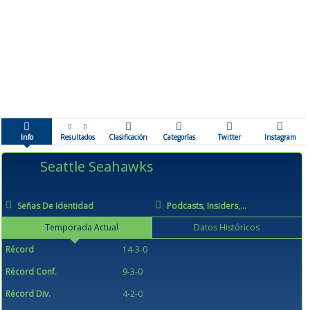
Info
Resultados
Clasificación
Categorías
Twitter
Instagram
Seattle Seahawks
Señas De Identidad
Podcasts, Insiders,...
Temporada Actual
Datos Históricos
Récord
14-3-0
Récord Conf.
9-3-0
Récord Div.
4-2-0