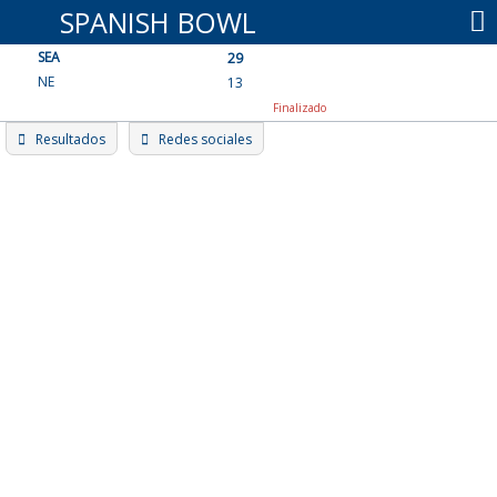
Skip
SPANISH BOWL
to
SEA
content
29
NE
13
Finalizado
Resultados
Redes sociales