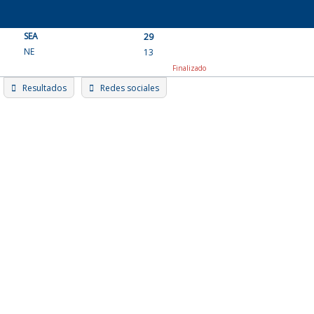
Skip
to
SEA
content
29
NE
13
Finalizado
Resultados
Redes sociales