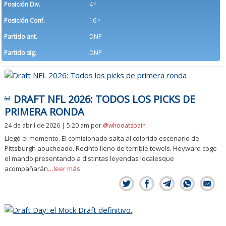
Posición Div.
4 º
Posición Conf.
16 º
Partido ant.
DNP
Partido sig.
DNP
DRAFT NFL 2026: TODOS LOS PICKS DE
PRIMERA RONDA
24 de abril de 2026 | 5:20 am
por
@whodatspain
Llegó el momento. El comisionado salta al colorido escenario de
Pittsburgh abucheado. Recinto lleno de terrible towels. Heyward coge
el mando presentando a distintas leyendas localesque
acompañarán
…leer más