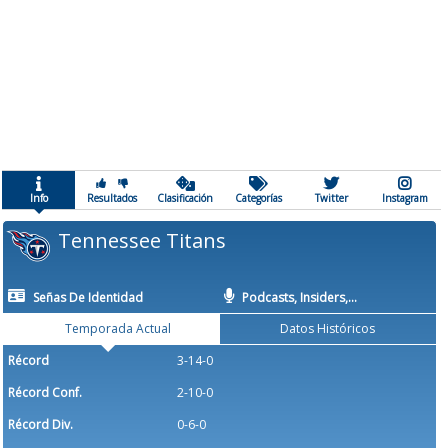
Info
Resultados
Clasificación
Categorías
Twitter
Instagram
Tennessee Titans
Señas De Identidad
Podcasts, Insiders,...
Temporada Actual
Datos Históricos
Récord
3-14-0
Récord Conf.
2-10-0
Récord Div.
0-6-0