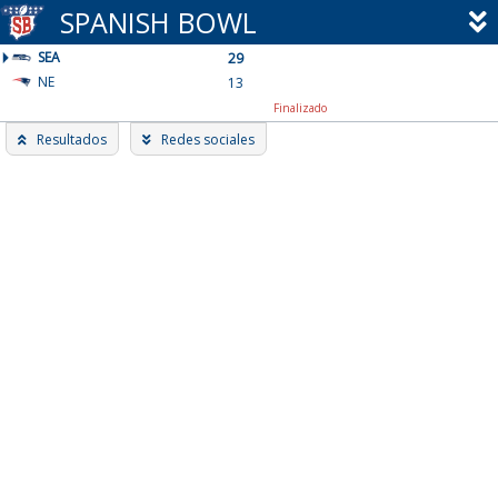
Skip
SPANISH BOWL
to
SEA
content
29
NE
13
Finalizado
Resultados
Redes sociales