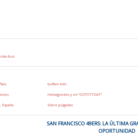
enda Azul
ffalo
buffalo bills
siones
milisegundos y mi “GCPOTYOAT”
L España
Sobre pulgadas
SAN FRANCISCO 49ERS: LA ÚLTIMA GR
OPORTUNIDAD