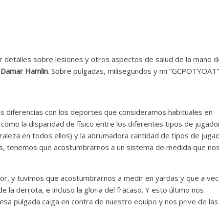
r detalles sobre lesiones y otros aspectos de salud de la mano 
n
Damar Hamlin
. Sobre pulgadas, milisegundos y mi “GCPOTYOAT”
as diferencias con los deportes que consideramos habituales en
omo la disparidad de físico entre los diferentes tipos de jugado
turaleza en todos ellos) y la abrumadora cantidad de tipos de juga
más, tenemos que acostumbrarnos a un sistema de medida que no
T GCPOTYOAT
lor, y tuvimos que acostumbrarnos a medir en yardas y que a ve
e la derrota, e incluso la gloria del fracaso. Y esto último nos
sa pulgada caiga en contra de nuestro equipo y nos prive de las