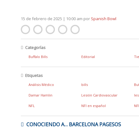
15 de febrero de 2025 | 10:00 am
por
Spanish Bowl
Categorías
Buffalo Bills
Editorial
Ti
Etiquetas
Análisis Médico
bills
Bu
Damar Hamlin
Lesión Cardiovascular
le
NFL
NFl en español
NF
NAVEGACIÓN
CONOCIENDO A… BARCELONA PAGESOS
DE
ENTRADAS