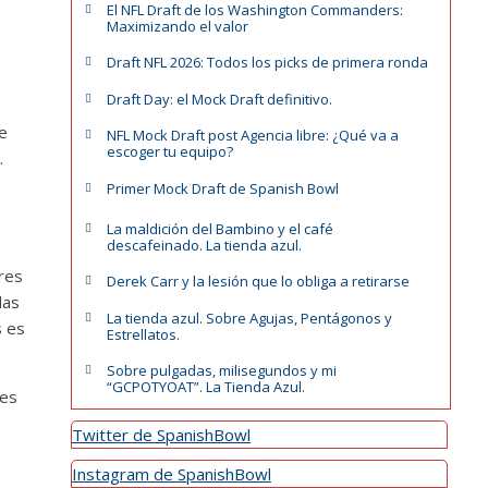
El NFL Draft de los Washington Commanders:
Maximizando el valor
Draft NFL 2026: Todos los picks de primera ronda
Draft Day: el Mock Draft definitivo.
de
NFL Mock Draft post Agencia libre: ¿Qué va a
escoger tu equipo?
.
Primer Mock Draft de Spanish Bowl
La maldición del Bambino y el café
descafeinado. La tienda azul.
res
Derek Carr y la lesión que lo obliga a retirarse
das
La tienda azul. Sobre Agujas, Pentágonos y
s es
Estrellatos.
Sobre pulgadas, milisegundos y mi
“GCPOTYOAT”. La Tienda Azul.
ces
Twitter de SpanishBowl
Instagram de SpanishBowl