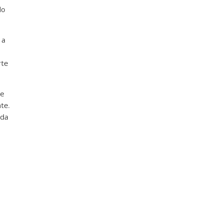
do
 a
rte
te
te.
ada