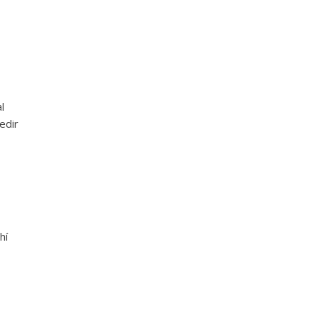
l
edir
hí