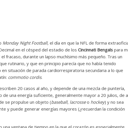
no
Monday Night Football,
el día en que la NFL de forma extraoficia
Decimal en el césped del estadio de los
Cincinnati Bengals
para m
y el fracaso, durante un lapso muchísimo más pequeño. Tras un
e rutinario, y que en principio parecía que no había tenido
o en situación de parada cardiorrespiratoria secundaria a lo que
tín:
commotio cordis
.
escriben 20 casos al año, y depende de una mezcla de puntería,
o de una energía suficiente, generalmente mayor a 20 julios, de a
e se propulse un objeto (
baseball, lacrosse
o
hockey
) y no sea
nte y puede generar energías mayores (¿recuerdan la condición
ino una ventana de tiempo en la que el corazón es especialmente