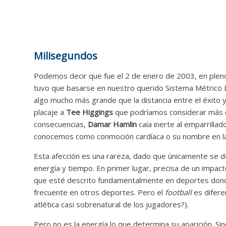
Milisegundos
Podemos decir que fue el 2 de enero de 2003, en ple
tuvo que basarse en nuestro querido Sistema Métrico 
algo mucho más grande que la distancia entre el éxito 
placaje a
Tee Higgings
que podríamos considerar más qu
consecuencias,
Damar Hamlin
caía inerte al emparrillad
conocemos como conmoción cardíaca o su nombre en la
Esta afección es una rareza, dado que únicamente se d
energía y tiempo. En primer lugar, precisa de un impact
que esté descrito fundamentalmente en deportes dond
frecuente en otros deportes. Pero el
football
es difere
atlética casi sobrenatural de los jugadores?).
Pero no es la energía lo que determina su aparición. S