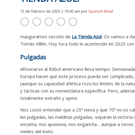
15 de febrero de 2025 | 10:00 am
por
Spanish Bowl
Inauguramos sección de
La Tienda Azul
. Os vamos a da
Tomás Villén. Hoy toca todo lo acontecido en 2023 co
Pulgadas
Aficionarse al fútbol americano lleva tiempo. Demasiad
Europa hacen que este proceso pueda ser complicado, c
(aunque su capacidad atlética roza los límites de la na
y tácticas con su nomenclatura específica. Pero, ade
totalmente extraño y ajeno.
GCPOTYOAT GCPOTYOA
Nos costó entender que a 25º nieva y que 70º no es ca
las pulgadas, las malditas pulgadas, separan la victoria d
encanta, nos apasiona, nos engancha… aunque a veces e
mieles del éxito.