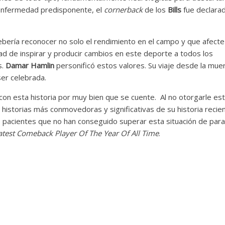
a enfermedad predisponente, el
cornerback
de los
Bills
fue declara
bería reconocer no solo el rendimiento en el campo y que afecte
dad de inspirar y producir cambios en este deporte a todos los
s.
Damar Hamlin
personificó estos valores. Su viaje desde la mue
ser celebrada.
n esta historia por muy bien que se cuente. Al no otorgarle es
s historias más conmovedoras y significativas de su historia recien
pacientes que no han conseguido superar esta situación de par
atest Comeback Player Of The Year Of All Time
.