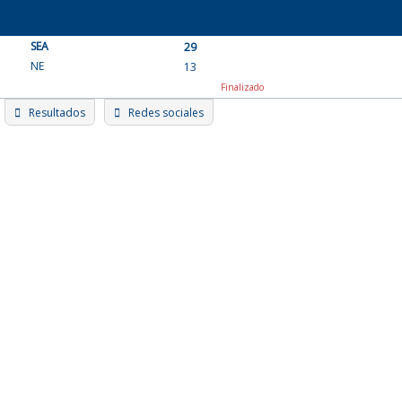
Skip
to
SEA
content
29
NE
13
Finalizado
Resultados
Redes sociales