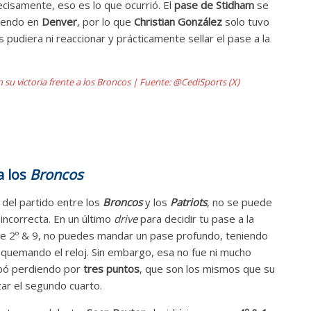
ecisamente, eso es lo que ocurrió. El
pase de Stidham
se
yendo en
Denver
, por lo que
Christian González
solo tuvo
 pudiera ni reaccionar y prácticamente sellar el pase a la
n su victoria frente a los Broncos | Fuente: @CediSports (X)
a los
Broncos
del partido entre los
Broncos
y los
Patriots
, no se puede
incorrecta. En un último
drive
para decidir tu pase a la
ple 2º & 9, no puedes mandar un pase profundo, teniendo
 quemando el reloj. Sin embargo, esa no fue ni mucho
ó perdiendo por
tres puntos
, que son los mismos que su
r el segundo cuarto.