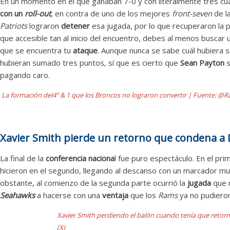
En un momento en el que ganaban 7-0 y con literalmente tres cu
con un
roll-out
, en contra de uno de los mejores
front-seven
de la
Patriots
lograron
detener
esa jugada, por lo que recuperaron la p
que accesible tan al inicio del encuentro, debes al menos buscar
que se encuentra tu
ataque
. Aunque nunca se sabe cuál hubiera 
hubieran sumado tres puntos, sí que es cierto que
Sean Payton
s
pagando caro.
La formación del4º & 1 que los Broncos no lograron convertir | Fuente: @R
Xavier Smith pierde un retorno que condena a
La final de la
conferencia naciona
l fue puro espectáculo. En el pr
hicieron en el segundo, llegando al descanso con un marcador m
obstante, al comienzo de la segunda parte ocurrió la
jugada
que m
Seahawks
a hacerse con una
ventaja
que los
Rams
ya no pudieron
Xavier Smith perdiendo el balón cuando tenía que retor
(X)