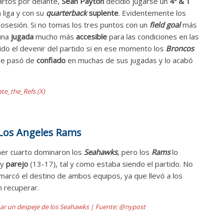
artos por delante,
Sean Payton
decidió jugarse un
4º & 1
 liga y con su
quarterback
suplente
. Evidentemente los
osesión. Si no tomas los tres puntos con un
field goal
más
 una
jugada
mucho más
accesible
para las condiciones en las
sido el devenir del partido si en ese momento los
Broncos
e pasó de
confiado
en muchas de sus jugadas y lo acabó
ate_the_Refs (X)
 Los Angeles Rams
imer cuarto dominaron los
Seahawks
, pero los
Rams
lo
uy
parejo
(13-17), tal y como estaba siendo el partido. No
arcó el destino de ambos equipos, ya que llevó a los
 recuperar.
nar un despeje de los Seahawks | Fuente: @nypost