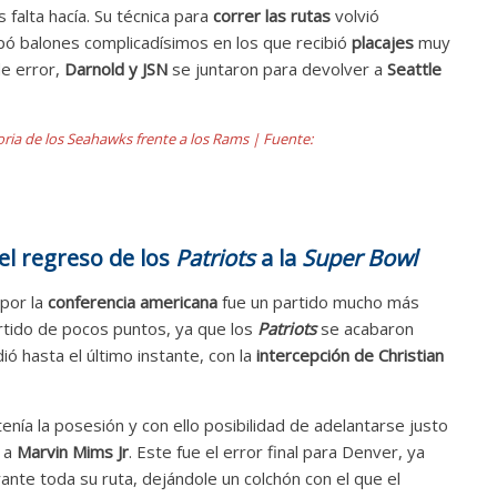
s falta hacía. Su técnica para
correr las rutas
volvió
pó balones complicadísimos en los que recibió
placajes
muy
e error,
Darnold y JSN
se juntaron para devolver a
Seattle
ria de los Seahawks frente a los Rams | Fuente:
el regreso de los
Patriots
a la
Super Bowl
 por la
conferencia americana
fue un partido mucho más
rtido de pocos puntos, ya que los
Patriots
se acabaron
ó hasta el último instante, con la
intercepción de Christian
tenía la posesión y con ello posibilidad de adelantarse justo
 a
Marvin Mims Jr
. Este fue el error final para Denver, ya
rante toda su ruta, dejándole un colchón con el que el