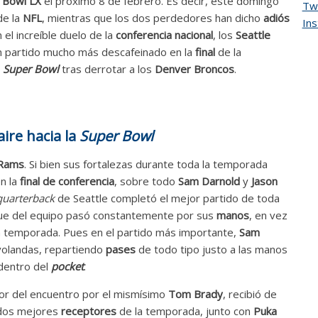
 Bowl LX
el próximo 8 de febrero. Es decir, este domingo
Twi
e la
NFL
, mientras que los dos perdedores han dicho
adiós
In
 el increíble duelo de la
conferencia nacional
, los
Seattle
un partido mucho más descafeinado en la
final
de la
Super Bowl
tras derrotar a los
Denver Broncos
.
aire hacia la
Super Bowl
 Rams
. Si bien sus fortalezas durante toda la temporada
n la
final de conferencia
, sobre todo
Sam Darnold
y
Jason
quarterback
de Seattle completó el mejor partido de toda
aque del equipo pasó constantemente por sus
manos
, en vez
a temporada. Pues en el partido más importante,
Sam
 volandas, repartiendo
pases
de todo tipo justo a las manos
 dentro del
pocket
.
or del encuentro por el mismísimo
Tom Brady
, recibió de
 dos mejores
receptores
de la temporada, junto con
Puka