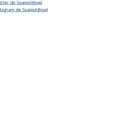
tter de SpanishBowl
stagram de SpanishBowl