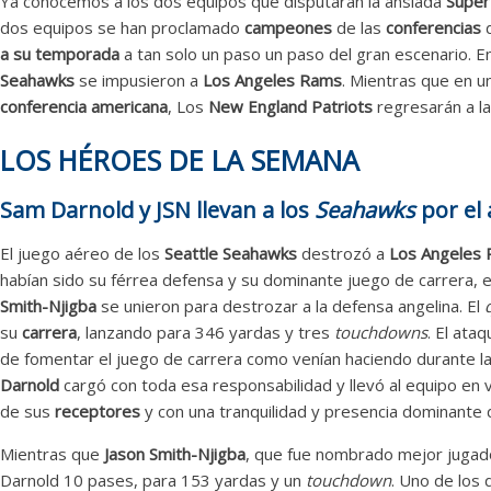
Ya conocemos a los dos equipos que disputarán la ansiada
Super
dos equipos se han proclamado
campeones
de las
conferencias
d
a su temporada
a tan solo un paso un paso del gran escenario. En
Seahawks
se impusieron a
Los Angeles Rams
. Mientras que en 
conferencia americana
, Los
New England Patriots
regresarán a la
LOS HÉROES DE LA SEMANA
Sam Darnold y JSN llevan a los
Seahawks
por el 
El juego aéreo de los
Seattle Seahawks
destrozó a
Los Angeles
habían sido su férrea defensa y su dominante juego de carrera, e
Smith-Njigba
se unieron para destrozar a la defensa angelina. El
su
carrera
, lanzando para 346 yardas y tres
touchdowns
. El at
de fomentar el juego de carrera como venían haciendo durante l
Darnold
cargó con toda esa responsabilidad y llevó al equipo en
de sus
receptores
y con una tranquilidad y presencia dominante
Mientras que
Jason Smith-Njigba
, que fue nombrado mejor jugad
Darnold 10 pases, para 153 yardas y un
touchdown
. Uno de los