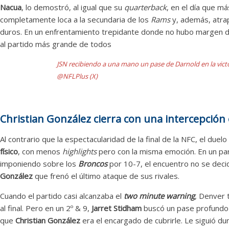
Nacua
, lo demostró, al igual que su
quarterback
, en el día que má
completamente loca a la secundaria de los
Rams
y, además, atra
duros. En un enfrentamiento trepidante donde no hubo margen d
al partido más grande de todos
JSN recibiendo a una mano un pase de Darnold en la victo
@NFLPlus (X)
Christian González cierra con una intercepción 
Al contrario que la espectacularidad de la final de la NFC, el duelo
físico
, con menos
highlights
pero con la misma emoción. En un pa
imponiendo sobre los
Broncos
por 10-7, el encuentro no se decidi
González
que frenó el último ataque de sus rivales.
Cuando el partido casi alcanzaba el
two minute warning
, Denver 
al final. Pero en un 2º & 9,
Jarret Stidham
buscó un pase profundo
que
Christian González
era el encargado de cubrirle. Le siguió du