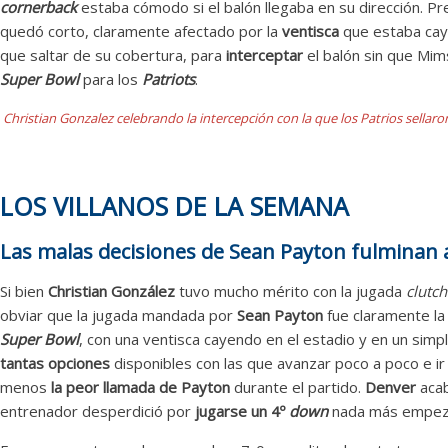
cornerback
estaba cómodo si el balón llegaba en su dirección. Pr
quedó corto, claramente afectado por la
ventisca
que estaba ca
que saltar de su cobertura, para
interceptar
el balón sin que Mims
Super Bowl
para los
Patriots
.
Christian Gonzalez celebrando la intercepción con la que los Patrios sellaro
LOS VILLANOS DE LA SEMANA
Las malas decisiones de Sean Payton fulminan 
Si bien
Christian González
tuvo mucho mérito con la jugada
clutch
obviar que la jugada mandada por
Sean Payton
fue claramente la 
Super Bowl
, con una ventisca cayendo en el estadio y en un sim
tantas opciones
disponibles con las que avanzar poco a poco e ir
menos
la peor llamada de Payton
durante el partido.
Denver
acab
entrenador desperdició por
jugarse un 4º
down
nada más empeza