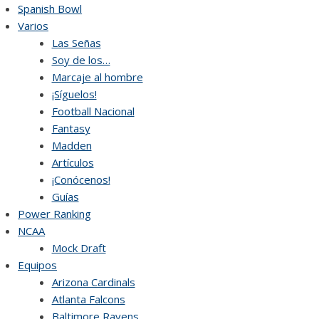
Skip
Spanish Bowl
to
Varios
content
Las Señas
Soy de los…
Marcaje al hombre
¡Síguelos!
Football Nacional
Fantasy
Madden
Artículos
¡Conócenos!
Guías
Power Ranking
NCAA
Mock Draft
Equipos
Arizona Cardinals
Atlanta Falcons
Baltimore Ravens