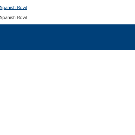
Skip
Spanish Bowl
to
content
Spanish Bowl