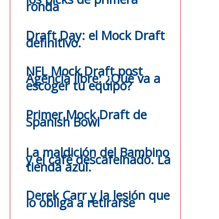
ronda
Draft Day: el Mock Draft
definitivo.
NFL Mock Draft post
Agencia libre: ¿Qué va a
escoger tu equipo?
Primer Mock Draft de
Spanish Bowl
La maldición del Bambino
y el café descafeinado. La
tienda azul.
Derek Carr y la lesión que
lo obliga a retirarse