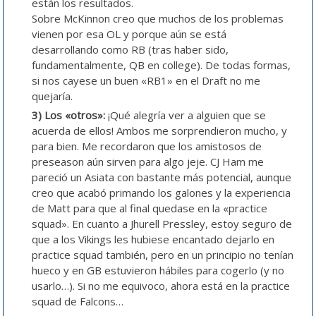
están los resultados.
Sobre McKinnon creo que muchos de los problemas
vienen por esa OL y porque aún se está
desarrollando como RB (tras haber sido,
fundamentalmente, QB en college). De todas formas,
si nos cayese un buen «RB1» en el Draft no me
quejaría.
3) Los «otros»:
¡Qué alegría ver a alguien que se
acuerda de ellos! Ambos me sorprendieron mucho, y
para bien. Me recordaron que los amistosos de
preseason aún sirven para algo jeje. CJ Ham me
pareció un Asiata con bastante más potencial, aunque
creo que acabó primando los galones y la experiencia
de Matt para que al final quedase en la «practice
squad». En cuanto a Jhurell Pressley, estoy seguro de
que a los Vikings les hubiese encantado dejarlo en
practice squad también, pero en un principio no tenían
hueco y en GB estuvieron hábiles para cogerlo (y no
usarlo…). Si no me equivoco, ahora está en la practice
squad de Falcons…