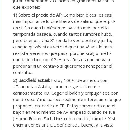
¡Gran comentario! Y coincido en gran medida con lo
que expones:
1) Sobre el precio de AP:
Como bien dices, es casi
más importante lo que liberas de salario que el pick
en sí. Sin duda hubiésemos sacado más por él la
temporada pasada, cuando tantos rumores hubo,
pero bueno…. Una 3ª ronda lo veo posible y justo,
aunque quizás sí es verdad que una 4ª sea lo más
realista. Veremos qué pasa, porque si algo me ha
quedado claro con AP estos años es que no va a
perdonar ni un centavo si queremos renegociar el
contrato…
2) Backfield actual:
Estoy 100% de acuerdo con
«Tanqueta» Asiata, como me gusta llamarle
cariñosamente xD. Coger el balón y empujar sea por
donde sea. Y me parece realmente interesante lo que
propones, probarle de FB. Estoy convencido que el
bajón en rendimiento de AP empezó cuando se fue
Jerome Felton. Zach Line, como mucho, cumple. Y si
encima tienes una OL deficiente… bueno, a la vista