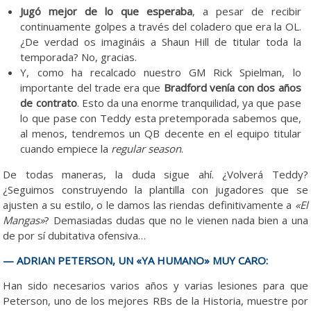
Jugó mejor de lo que esperaba
, a pesar de recibir
continuamente golpes a través del coladero que era la OL.
¿De verdad os imagináis a Shaun Hill de titular toda la
temporada? No, gracias.
Y, como ha recalcado nuestro GM Rick Spielman, lo
importante del trade era que
Bradford venía con dos años
de contrato
. Esto da una enorme tranquilidad, ya que pase
lo que pase con Teddy esta pretemporada sabemos que,
al menos, tendremos un QB decente en el equipo titular
cuando empiece la
regular season
.
De todas maneras, la duda sigue ahí. ¿Volverá Teddy?
¿Seguimos construyendo la plantilla con jugadores que se
ajusten a su estilo, o le damos las riendas definitivamente a
«El
Mangas»
? Demasiadas dudas que no le vienen nada bien a una
de por sí dubitativa ofensiva…
— ADRIAN PETERSON, UN «YA HUMANO» MUY CARO:
Han sido necesarios varios años y varias lesiones para que
Peterson, uno de los mejores RBs de la Historia, muestre por