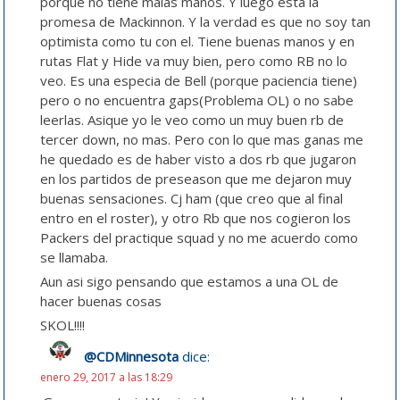
porque no tiene malas manos. Y luego esta la
promesa de Mackinnon. Y la verdad es que no soy tan
optimista como tu con el. Tiene buenas manos y en
rutas Flat y Hide va muy bien, pero como RB no lo
veo. Es una especia de Bell (porque paciencia tiene)
pero o no encuentra gaps(Problema OL) o no sabe
leerlas. Asique yo le veo como un muy buen rb de
tercer down, no mas. Pero con lo que mas ganas me
he quedado es de haber visto a dos rb que jugaron
en los partidos de preseason que me dejaron muy
buenas sensaciones. Cj ham (que creo que al final
entro en el roster), y otro Rb que nos cogieron los
Packers del practique squad y no me acuerdo como
se llamaba.
Aun asi sigo pensando que estamos a una OL de
hacer buenas cosas
SKOL!!!!
@CDMinnesota
dice:
enero 29, 2017 a las 18:29