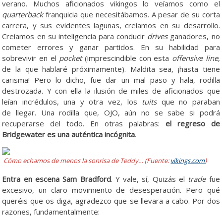
verano. Muchos aficionados vikingos lo veíamos como el
quarterback
franquicia que necesitábamos. A pesar de su corta
carrera, y sus evidentes lagunas, creíamos en su desarrollo.
Creíamos en su inteligencia para conducir
drives
ganadores, no
cometer errores y ganar partidos. En su habilidad para
sobrevivir en el
pocket
(imprescindible con esta
offensive line
,
de la que hablaré próximamente). Maldita sea, ¡hasta tiene
carisma! Pero lo dicho, fue dar un mal paso y hala, rodilla
destrozada. Y con ella la ilusión de miles de aficionados que
leían incrédulos, una y otra vez, los
tuits
que no paraban
de llegar. Una rodilla que, OJO, aún no se sabe si podrá
recuperarse del todo. En otras palabras:
el regreso de
Bridgewater es una auténtica incógnita
.
Cómo echamos de menos la sonrisa de Teddy… (Fuente:
vikings.com
)
Entra en escena Sam Bradford
. Y vale, sí, Quizás el
trade
fue
excesivo, un claro movimiento de desesperación. Pero qué
queréis que os diga, agradezco que se llevara a cabo. Por dos
razones, fundamentalmente: