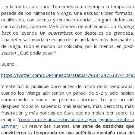
… y la frustración, claro. Tomemos como ejemplo la temporada
pasada de los Minnesota Vikings. Una escuadra bien formada,
equilibrada, con talento y mucho potencial. Un gurú defensivo
con carácter, como es Mike Zimmer, de entrenador. Un
running
back
de leyenda. Un
quarterback
con destellos de grandeza.
Una defensa llamada a ser una de las unidades más dominantes
de la liga. Todo el mundo los colocaba, por lo menos, en
post-
season
. ¿Qué podía pasar?
Bueno…
https://twitter.com/CDMinnesota/status/79384247538741248
Y este tuit lo publiqué poco antes de mitad de la temporada,
cuando los Vikings aún tenían un parcial de 5-2 y sólo habían
comenzando a sonar las primeras alarmas. Lo que ocurrió
después todos lo sabemos: más lesiones, más derrotas, más
frustración y más noticias de ésas que no molan leer sobre tu
equipo (
como la presunta rebelión de algún jugador frente a
Zimmer
). En resumidas cuentas,
una serie de desdichas que
convirtieron la temporada en una auténtica montaña rusa de