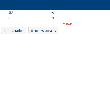
Skip
to
SEA
content
29
NE
13
Finalizado
Resultados
Redes sociales