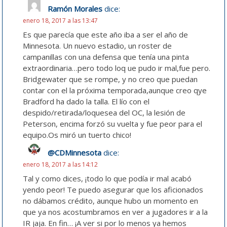
Ramón Morales
dice:
enero 18, 2017 a las 13:47
Es que parecía que este año iba a ser el año de
Minnesota. Un nuevo estadio, un roster de
campanillas con una defensa que tenía una pinta
extraordinaria…pero todo loq ue pudo ir mal,fue pero.
Bridgewater que se rompe, y no creo que puedan
contar con el la próxima temporada,aunque creo qye
Bradford ha dado la talla. El lío con el
despido/retirada/loquesea del OC, la lesión de
Peterson, encima forzó su vuelta y fue peor para el
equipo.Os miró un tuerto chico!
@CDMinnesota
dice:
enero 18, 2017 a las 14:12
Tal y como dices, ¡todo lo que podía ir mal acabó
yendo peor! Te puedo asegurar que los aficionados
no dábamos crédito, aunque hubo un momento en
que ya nos acostumbramos en ver a jugadores ir a la
IR jaja. En fin… ¡A ver si por lo menos ya hemos