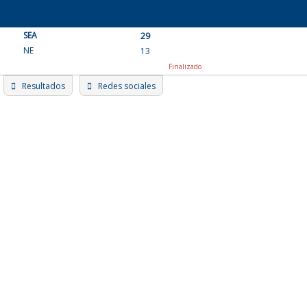
Skip
to
SEA
content
29
NE
13
Finalizado
Resultados
Redes sociales