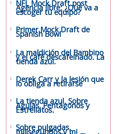
NFL Mock Draft post
Agencia libre: ¿Qué va a
escoger tu equipo?
Primer Mock Draft de
Spanish Bowl
La maldición del Bambino
y el café descafeinado. La
tienda azul.
Derek Carr y la lesión que
lo obliga a retirarse
La tienda azul. Sobre
Agujas, Pentágonos y
Estrellatos.
Sobre pulgadas,
milisegundos y mi