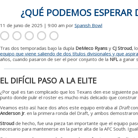
¿QUÉ PODEMOS ESPERAR D
11 de junio de 2025 | 9:00 am
por
Spanish Bowl
Tras dos temporadas bajo la dupla
DeMeco Ryans
y
CJ Stroud
, l
equipo que viene saliendo de dos títulos divisionales y que aspi
años, cuando pasaron de ser el peor conjunto de la
NFL
a ganar s
EL DIFÍCIL PASO A LA ELITE
¿Por qué es tan complicado que los Texans den ese siguiente pas
punto donde pulir el roster es mucho más delicado que construir 
Veamos esto así: hace dos años este equipo entraba al
Draft
con 
Anderson Jr
. en la primera ronda del Draft, y ambos demostraron 
Stroud
de hecho, fue una pieza tan importante que el equipo pasó
necesario para mantenerse en la parte alta de la AFC South. Igu