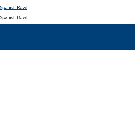
Skip
Spanish Bowl
to
content
Spanish Bowl