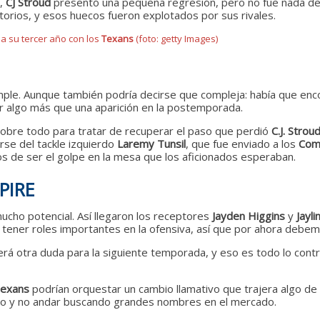
o,
CJ
Stroud
presentó una pequeña regresión, pero no fue nada dem
rios, y esos huecos fueron explotados por sus rivales.
a su tercer año con los
Texans
(foto: getty Images)
ple. Aunque también podría decirse que compleja: había que enc
or algo más que una aparición en la postemporada.
 sobre todo para tratar de recuperar el paso que perdió
C.J. Strou
rse del tackle izquierdo
Laremy Tunsil
, que fue enviado a los
Com
jos de ser el golpe en la mesa que los aficionados esperaban.
PIRE
ucho potencial. Así llegaron los receptores
Jayden Higgins
y
Jayli
tener roles importantes en la ofensiva, así que por ahora debem
erá otra duda para la siguiente temporada, y eso es todo lo cont
exans
podrían orquestar un cambio llamativo que trajera algo de 
ando y no andar buscando grandes nombres en el mercado.