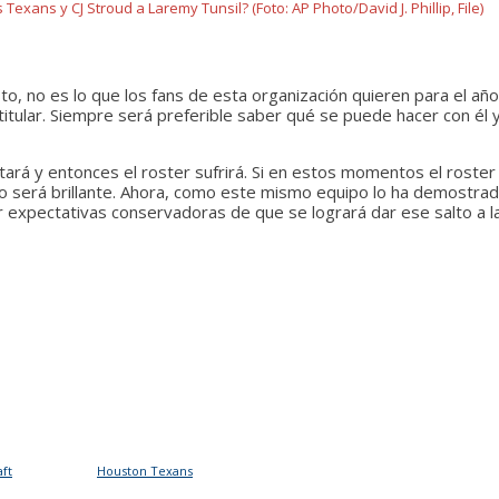
Texans y CJ Stroud a Laremy Tunsil? (Foto: AP Photo/David J. Phillip, File)
, no es lo que los fans de esta organización quieren para el añ
titular. Siempre será preferible saber qué se puede hacer con él
ltará y entonces el roster sufrirá. Si en estos momentos el roster
o será brillante. Ahora, como este mismo equipo lo ha demostra
ner expectativas conservadoras de que se logrará dar ese salto a l
aft
Houston Texans