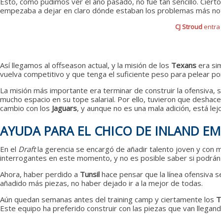
Esto, como pudimos ver el año pasado, no fue tan sencillo. Ciert
empezaba a dejar en claro dónde estaban los problemas más noto
CJ Stroud
entra 
CJ Stroud
Así llegamos al offseason actual, y la misión de los
Texans
era sim
vuelva competitivo y que tenga el suficiente peso para pelear p
La misión más importante era terminar de construir la ofensiva,
mucho espacio en su tope salarial. Por ello, tuvieron que deshace
cambio con los
Jaguars
, y aunque no es una mala adición, está le
AYUDA PARA EL CHICO DE INLAND EM
En el
Draft
la gerencia se encargó de añadir talento joven y con m
interrogantes en este momento, y no es posible saber si podrán 
Ahora, haber perdido a
Tunsil
hace pensar que la línea ofensiva s
añadido más piezas, no haber dejado ir a la mejor de todas.
Aún quedan semanas antes del training camp y ciertamente los
T
Este equipo ha preferido construir con las piezas que van lleg