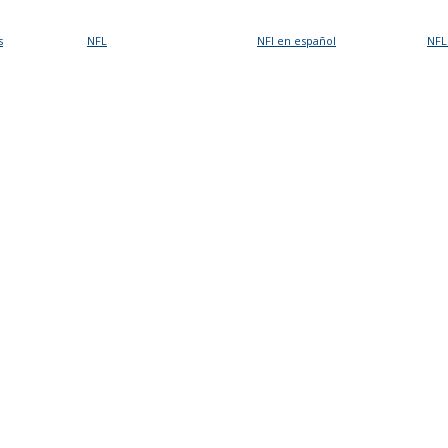
s
NFL
NFl en español
NFL