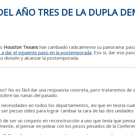
EL AÑO TRES DE LA DUPLA DE
os
Houston Texans
han cambiado radicalmente su panorama: pasaro
ra a dar el siguiente paso en la postemporada
. Eso sí, dar ese pa
u división y alcanzar la postemporada.
o? No es fácil dar una respuesta concreta, pero trataremos de se
sobre las ruinas del pasado.
necesidades en todos los departamentos, así que en teoría cualqu
ser piezas útiles para lograr cambiar la cara de las dos unidades 
 de ser un conjunto en reconstrucción a uno que tenía que pensa
almente, el pensar en pelear con los pesos pesados de la Confere