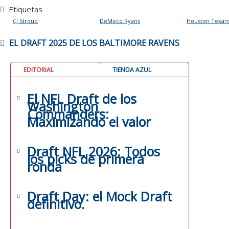
Etiquetas
CJ Stroud
DeMeco Ryans
Houston Texan
NAVEGACIÓN
EL DRAFT 2025 DE LOS BALTIMORE RAVENS
DE
ENTRADAS
EDITORIAL
TIENDA AZUL
El NFL Draft de los
Washington
Commanders:
Maximizando el valor
Draft NFL 2026: Todos
los picks de primera
ronda
Draft Day: el Mock Draft
definitivo.