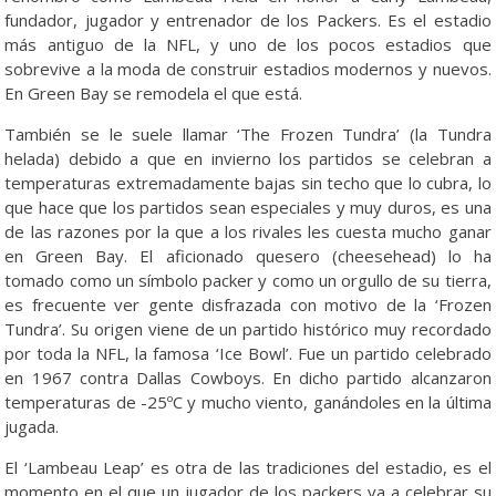
fundador, jugador y entrenador de los Packers. Es el estadio
más antiguo de la NFL, y uno de los pocos estadios que
sobrevive a la moda de construir estadios modernos y nuevos.
En Green Bay se remodela el que está.
También se le suele llamar ‘The Frozen Tundra’ (la Tundra
helada) debido a que en invierno los partidos se celebran a
temperaturas extremadamente bajas sin techo que lo cubra, lo
que hace que los partidos sean especiales y muy duros, es una
de las razones por la que a los rivales les cuesta mucho ganar
en Green Bay. El aficionado quesero (cheesehead) lo ha
tomado como un símbolo packer y como un orgullo de su tierra,
es frecuente ver gente disfrazada con motivo de la ‘Frozen
Tundra’. Su origen viene de un partido histórico muy recordado
por toda la NFL, la famosa ‘Ice Bowl’. Fue un partido celebrado
en 1967 contra Dallas Cowboys. En dicho partido alcanzaron
temperaturas de -25ºC y mucho viento, ganándoles en la última
jugada.
El ‘Lambeau Leap’ es otra de las tradiciones del estadio, es el
momento en el que un jugador de los packers va a celebrar su