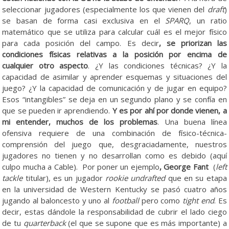
seleccionar jugadores (especialmente los que vienen del
draft
)
se basan de forma casi exclusiva en el
SPARQ
, un ratio
matemático que se utiliza para calcular cuál es el mejor físico
para cada posición del campo. Es decir
, se priorizan las
condiciones físicas relativas a la posición por encima de
cualquier otro aspecto
. ¿Y las condiciones técnicas? ¿Y la
capacidad de asimilar y aprender esquemas y situaciones del
juego? ¿Y la capacidad de comunicación y de jugar en equipo?
Esos “intangibles” se deja en un segundo plano y se confía en
que se pueden ir aprendiendo.
Y es por ahí por donde vienen, a
mi entender, muchos de los problemas
. Una buena línea
ofensiva requiere de una combinación de físico-técnica-
comprensión del juego que, desgraciadamente, nuestros
jugadores no tienen y no desarrollan como es debido (aquí
culpo mucha a Cable). Por poner un ejemplo
, George Fant
(
left
tackle
titular), es un jugador
rookie undrafted
que en su etapa
en la universidad de Western Kentucky se pasó cuatro años
jugando al baloncesto y uno al
football
pero como
tight end
. Es
decir, estas dándole la responsabilidad de cubrir el lado ciego
de tu
quarterback
(el que se supone que es más importante) a