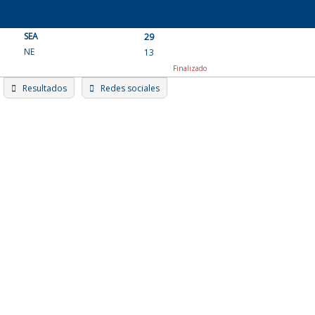
Skip
to
SEA
content
29
NE
13
Finalizado
Resultados
Redes sociales