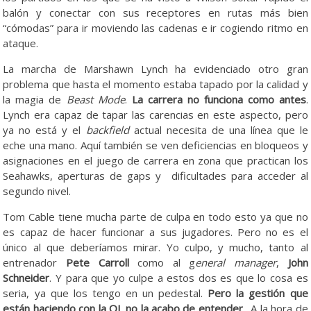
balón y conectar con sus receptores en rutas más bien
“cómodas” para ir moviendo las cadenas e ir cogiendo ritmo en
ataque.
La marcha de Marshawn Lynch ha evidenciado otro gran
problema que hasta el momento estaba tapado por la calidad y
la magia de
Beast Mode
.
La carrera no funciona como antes
.
Lynch era capaz de tapar las carencias en este aspecto, pero
ya no está y el
backfield
actual necesita de una línea que le
eche una mano. Aquí también se ven deficiencias en bloqueos y
asignaciones en el juego de carrera en zona que practican los
Seahawks, aperturas de gaps y dificultades para acceder al
segundo nivel.
Tom Cable tiene mucha parte de culpa en todo esto ya que no
es capaz de hacer funcionar a sus jugadores. Pero no es el
único al que deberíamos mirar. Yo culpo, y mucho, tanto al
entrenador
Pete Carroll
como al g
eneral manager
,
John
Schneider
. Y para que yo culpe a estos dos es que lo cosa es
seria, ya que los tengo en un pedestal.
Pero la gestión que
están haciendo con la OL no la acabo de entender
. A la hora de