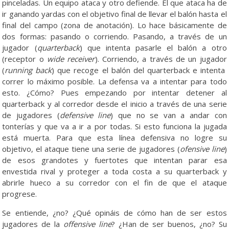
pinceladas. Un equipo ataca y otro defiende. El que ataca ha de
ir ganando yardas con el objetivo final de llevar el balón hasta el
final del campo (zona de anotación). Lo hace básicamente de
dos formas: pasando o corriendo. Pasando, a través de un
jugador (
quarterback
) que intenta pasarle el balón a otro
(receptor o
wide receiver
). Corriendo, a través de un jugador
(
running back
) que recoge el balón del quarterback e intenta
correr lo máximo posible. La defensa va a intentar para todo
esto. ¿Cómo? Pues empezando por intentar detener al
quarterback y al corredor desde el inicio a través de una serie
de jugadores (
defensive line
) que no se van a andar con
tonterías y que va a ir a por todas. Si esto funciona la jugada
está muerta. Para que esta línea defensiva no logre su
objetivo, el ataque tiene una serie de jugadores (
ofensive line
)
de esos grandotes y fuertotes que intentan parar esa
envestida rival y proteger a toda costa a su quarterback y
abrirle hueco a su corredor con el fin de que el ataque
progrese.
Se entiende, ¿no? ¿Qué opináis de cómo han de ser estos
jugadores de la
offensive line
? ¿Han de ser buenos, ¿no? Su