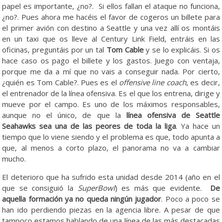
papel es importante, ¿no?. Si ellos fallan el ataque no funciona,
¿no?. Pues ahora me hacéis el favor de cogeros un billete para
el primer avión con destino a Seattle y una vez allí os montáis
en un taxi que os lleve al Century Link Field, entráis en las
oficinas, preguntáis por un tal
Tom Cable
y se lo explicáis. Si os
hace caso os pago el billete y los gastos. Juego con ventaja,
porque me da a mí que no vais a conseguir nada. Por cierto,
¿quién es Tom Cable?. Pues es el
offensive line coach
, es decir,
el entrenador de la línea ofensiva. Es el que los entrena, dirige y
mueve por el campo. Es uno de los máximos responsables,
aunque no el único, de que la
línea ofensiva de Seattle
Seahawks sea una de las peores de toda la liga
. Ya hace un
tiempo que lo viene siendo y el problema es que, todo apunta a
que, al menos a corto plazo, el panorama no va a cambiar
mucho.
El deterioro que ha sufrido esta unidad desde 2014 (año en el
que se consiguió la
SuperBowl
) es más que evidente.
De
aquella formación ya no queda ningún jugador
. Poco a poco se
han ido perdiendo piezas en la agencia libre. A pesar de que
tampoco estamos hablando de una línea de las más destacadas