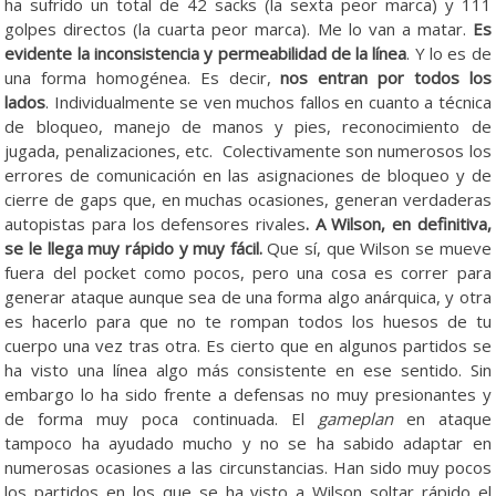
ha sufrido un total de 42 sacks (la sexta peor marca) y 111
golpes directos (la cuarta peor marca). Me lo van a matar.
Es
evidente la inconsistencia y permeabilidad de la línea
. Y lo es de
una forma homogénea. Es decir,
nos entran por todos los
lados
. Individualmente se ven muchos fallos en cuanto a técnica
de bloqueo, manejo de manos y pies, reconocimiento de
jugada, penalizaciones, etc. Colectivamente son numerosos los
errores de comunicación en las asignaciones de bloqueo y de
cierre de gaps que, en muchas ocasiones, generan verdaderas
autopistas para los defensores rivales
. A Wilson, en definitiva,
se le llega muy rápido y muy fácil.
Que sí, que Wilson se mueve
fuera del pocket como pocos, pero una cosa es correr para
generar ataque aunque sea de una forma algo anárquica, y otra
es hacerlo para que no te rompan todos los huesos de tu
cuerpo una vez tras otra. Es cierto que en algunos partidos se
ha visto una línea algo más consistente en ese sentido. Sin
embargo lo ha sido frente a defensas no muy presionantes y
de forma muy poca continuada. El
gameplan
en ataque
tampoco ha ayudado mucho y no se ha sabido adaptar en
numerosas ocasiones a las circunstancias. Han sido muy pocos
los partidos en los que se ha visto a Wilson soltar rápido el