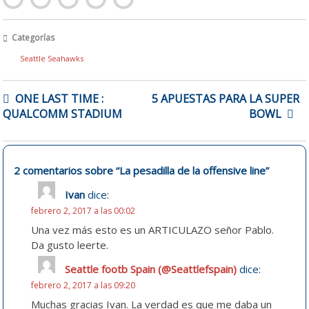
Categorías
Seattle Seahawks
NAVEGACIÓN
ONE LAST TIME :
5 APUESTAS PARA LA SUPER
DE
QUALCOMM STADIUM
BOWL
ENTRADAS
2 comentarios sobre “
La pesadilla de la offensive line
”
Ivan
dice:
febrero 2, 2017 a las 00:02
Una vez más esto es un ARTICULAZO señor Pablo.
Da gusto leerte.
Seattle footb Spain (@Seattlefspain)
dice:
febrero 2, 2017 a las 09:20
Muchas gracias Ivan. La verdad es que me daba un