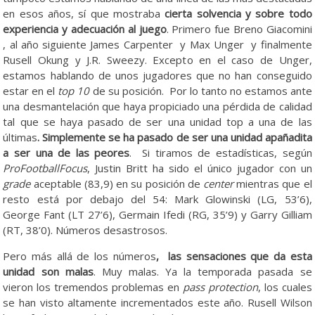
en esos años, sí que mostraba
cierta solvencia y sobre todo
experiencia y adecuación al juego
. Primero fue Breno Giacomini
, al año siguiente James Carpenter y Max Unger y finalmente
Rusell Okung y J.R. Sweezy. Excepto en el caso de Unger,
estamos hablando de unos jugadores que no han conseguido
estar en el
top 10
de su posición. Por lo tanto no estamos ante
una desmantelación que haya propiciado una pérdida de calidad
tal que se haya pasado de ser una unidad top a una de las
últimas
. Simplemente se ha pasado de ser una unidad apañadita
a ser una de las peores
. Si tiramos de estadísticas, según
ProFootballFocus
, Justin Britt ha sido el único jugador con un
grade
aceptable (83,9) en su posición de
center
mientras que el
resto está por debajo del 54: Mark Glowinski (LG, 53’6),
George Fant (LT 27’6), Germain Ifedi (RG, 35’9) y Garry Gilliam
(RT, 38’0). Números desastrosos.
Pero más allá de los números
, las sensaciones que da esta
unidad son malas
. Muy malas. Ya la temporada pasada se
vieron los tremendos problemas en
pass protection
, los cuales
se han visto altamente incrementados este año. Rusell Wilson