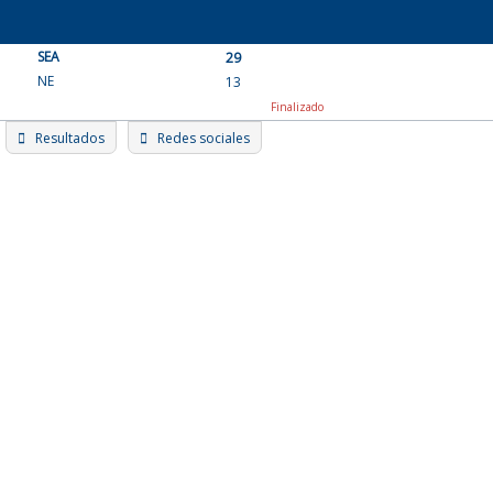
Skip
to
SEA
content
29
NE
13
Finalizado
Resultados
Redes sociales