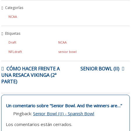
Categorías
NCAA
Etiquetas
Draft
NCAA
NFLdraft
senior bowl
NAVEGACIÓN
CÓMO HACER FRENTE A
SENIOR BOWL (II)
DE
UNA RESACA VIKINGA (2ª
ENTRADAS
PARTE)
Un comentario sobre “
Senior Bowl. And the winners are…
”
Pingback:
Senior Bowl (II) - Spanish Bowl
Los comentarios están cerrados.