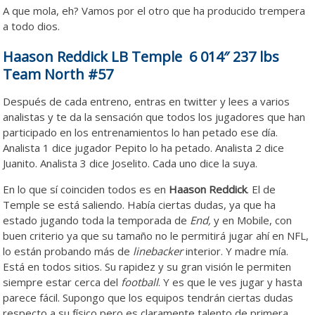
A que mola, eh? Vamos por el otro que ha producido trempera
a todo dios.
Haason Reddick LB Temple 6 014″ 237 lbs
Team North #57
Después de cada entreno, entras en twitter y lees a varios
analistas y te da la sensación que todos los jugadores que han
participado en los entrenamientos lo han petado ese día.
Analista 1 dice jugador Pepito lo ha petado. Analista 2 dice
Juanito. Analista 3 dice Joselito. Cada uno dice la suya.
En lo que sí coinciden todos es en
Haason Reddick
. El de
Temple se está saliendo. Había ciertas dudas, ya que ha
estado jugando toda la temporada de
End,
y en Mobile, con
buen criterio ya que su tamaño no le permitirá jugar ahí en NFL,
lo están probando más de
linebacker
interior. Y madre mía.
Está en todos sitios. Su rapidez y su gran visión le permiten
siempre estar cerca del
football
. Y es que le ves jugar y hasta
parece fácil. Supongo que los equipos tendrán ciertas dudas
respecto a su físico pero es claramente talento de primera