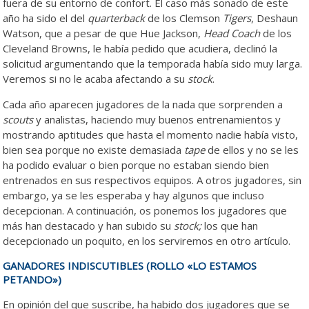
fuera de su entorno de confort. El caso más sonado de este
año ha sido el del
quarterback
de los Clemson
Tigers
, Deshaun
Watson, que a pesar de que Hue Jackson,
Head Coach
de los
Cleveland Browns, le había pedido que acudiera, declinó la
solicitud argumentando que la temporada había sido muy larga.
Veremos si no le acaba afectando a su
stock
.
Cada año aparecen jugadores de la nada que sorprenden a
scouts
y analistas, haciendo muy buenos entrenamientos y
mostrando aptitudes que hasta el momento nadie había visto,
bien sea porque no existe demasiada
tape
de ellos y no se les
ha podido evaluar o bien porque no estaban siendo bien
entrenados en sus respectivos equipos. A otros jugadores, sin
embargo, ya se les esperaba y hay algunos que incluso
decepcionan. A continuación, os ponemos los jugadores que
más han destacado y han subido su
stock;
los que han
decepcionado un poquito, en los serviremos en otro artículo.
GANADORES INDISCUTIBLES (ROLLO «LO ESTAMOS
PETANDO»)
En opinión del que suscribe, ha habido dos jugadores que se