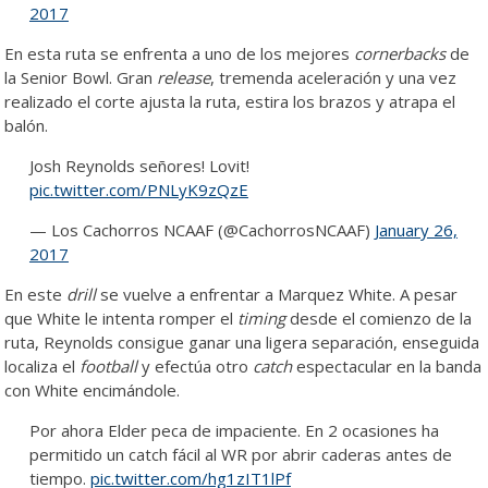
2017
En esta ruta se enfrenta a uno de los mejores
cornerbacks
de
la Senior Bowl. Gran
release
, tremenda aceleración y una vez
realizado el corte ajusta la ruta, estira los brazos y atrapa el
balón.
Josh Reynolds señores! Lovit!
pic.twitter.com/PNLyK9zQzE
— Los Cachorros NCAAF (@CachorrosNCAAF)
January 26,
2017
En este
drill
se vuelve a enfrentar a Marquez White. A pesar
que White le intenta romper el
timing
desde el comienzo de la
ruta, Reynolds consigue ganar una ligera separación, enseguida
localiza el
football
y efectúa otro
catch
espectacular en la banda
con White encimándole.
Por ahora Elder peca de impaciente. En 2 ocasiones ha
permitido un catch fácil al WR por abrir caderas antes de
tiempo.
pic.twitter.com/hg1zIT1lPf