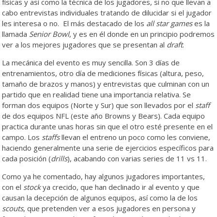
físicas y así como la técnica de los jugadores, si no que llevan a
cabo entrevistas individuales tratando de dilucidar si el jugador
les interesa o no. El más destacado de los
all star games
es la
llamada
Senior Bowl
, y es en él donde en un principio podremos
ver a los mejores jugadores que se presentan al
draft
.
La mecánica del evento es muy sencilla. Son 3 días de
entrenamientos, otro día de mediciones físicas (altura, peso,
tamaño de brazos y manos) y entrevistas que culminan con un
partido que en realidad tiene una importancia relativa. Se
forman dos equipos (Norte y Sur) que son llevados por el
staff
de dos equipos NFL (este año Browns y Bears). Cada equipo
practica durante unas horas sin que el otro esté presente en el
campo. Los
staffs
llevan el entreno un poco como les conviene,
haciendo generalmente una serie de ejercicios específicos para
cada posición (
drills
), acabando con varias series de 11 vs 11.
Como ya he comentado, hay algunos jugadores importantes,
con el
stock
ya crecido, que han declinado ir al evento y que
causan la decepción de algunos equipos, así como la de los
scouts
, que pretenden ver a esos jugadores en persona y