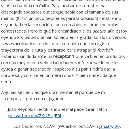
y los ha batido con éxito. Para acabar de rematar, ha
despejado todas las dudas que había con el tamaño de sus
manos (8 78″ un poco pequeñas para la posición) mostrando
seguridad en la recepción, tanto en abierto como con bolas
contestadas. Pero lo que ha encandilado a los
scouts
, aún estoy
oyendo los
wows
que han sonado en la grada, son los diversos
catchs
acrobáticos en los que ha tenido que corregir la
trayectoria de la ruta y estirarse para atrapar el
football
.
Estamos sin duda ante un
receptor 1
que va bien en profundo,
con una muy buena velocidad y buen
route-runner
lo que le
ayuda a ganar separación respecto a su par. Podría dar la
sorpresa y colarse en primera ronda. Y bien merecida que
sería.
Algunas secuencias que documentan el porqué de mi
«trempera» para con el jugador.
Josh Reynolds rectificando el mal pase. Gran catch
pic.twitter.com/ZXUFtzJB9l
— Los Cachorros NCAAF (@CachorrosNCAAF)
January 26,