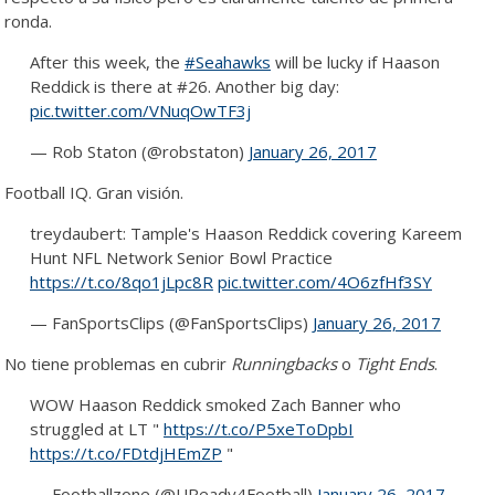
ronda.
After this week, the
#Seahawks
will be lucky if Haason
Reddick is there at #26. Another big day:
pic.twitter.com/VNuqOwTF3j
— Rob Staton (@robstaton)
January 26, 2017
Football IQ. Gran visión.
treydaubert: Tample's Haason Reddick covering Kareem
Hunt NFL Network Senior Bowl Practice
https://t.co/8qo1jLpc8R
pic.twitter.com/4O6zfHf3SY
— FanSportsClips (@FanSportsClips)
January 26, 2017
No tiene problemas en cubrir
Runningbacks
o
Tight Ends
.
WOW Haason Reddick smoked Zach Banner who
struggled at LT "
https://t.co/P5xeToDpbI
https://t.co/FDtdjHEmZP
"
— Footballzone (@UReady4Football)
January 26, 2017