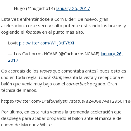
— Hugo (@hugacho14)
January 25, 2017
Esta vez enfrentándose a Corn Elder. De nuevo, gran
aceleración, corte seco y salto potente estirando los brazos y
cogiendo el
football
en el punto más alto.
Lovit
pic.twitter.com/W1j3tFYbXi
— Los Cachorros NCAAF (@CachorrosNCAAF)
January 26,
2017
Os acordáis de los
wows
que comentaba antes? pues esto es
uno en toda regla.
Quick slant
, levanta la vista y recepciona el
balón que venía muy bajo con el
cornerback
pegado. Gran
técnica de manos.
https://twitter.com/DraftAnalyst1/status/82438874812950118
Por último, en esta ruta vemos la tremenda aceleración que
despliega para acabar dropando el balón ante el marcaje de
nuevo de Marquez White.