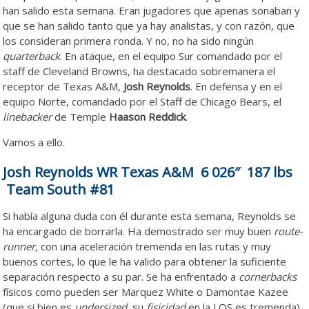
han salido esta semana. Eran jugadores que apenas sonaban y
que se han salido tanto que ya hay analistas, y con razón, que
los consideran primera ronda. Y no, no ha sido ningún
quarterback
. En ataque, en el equipo Sur comandado por el
staff de Cleveland Browns, ha destacado sobremanera el
receptor de Texas A&M,
Josh Reynolds
. En defensa y en el
equipo Norte, comandado por el Staff de Chicago Bears, el
linebacker
de Temple
Haason Reddick
.
Vamos a ello.
Josh Reynolds WR Texas A&M 6 026″ 187 lbs
Team South #81
Si había alguna duda con él durante esta semana, Reynolds se
ha encargado de borrarla. Ha demostrado ser muy buen
route-
runner
, con una aceleración tremenda en las rutas y muy
buenos cortes, lo que le ha valido para obtener la suficiente
separación respecto a su par. Se ha enfrentado a
cornerbacks
físicos como pueden ser Marquez White o Damontae Kazee
(que si bien es
undersized
, su
fisicidad
en la LOS es tremenda)