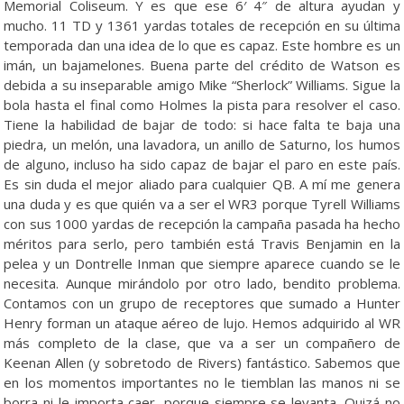
Memorial Coliseum. Y es que ese 6′ 4″ de altura ayudan y
mucho. 11 TD y 1361 yardas totales de recepción en su última
temporada dan una idea de lo que es capaz. Este hombre es un
imán, un bajamelones. Buena parte del crédito de Watson es
debida a su inseparable amigo Mike “Sherlock” Williams. Sigue la
bola hasta el final como Holmes la pista para resolver el caso.
Tiene la habilidad de bajar de todo: si hace falta te baja una
piedra, un melón, una lavadora, un anillo de Saturno, los humos
de alguno, incluso ha sido capaz de bajar el paro en este país.
Es sin duda el mejor aliado para cualquier QB. A mí me genera
una duda y es que quién va a ser el WR3 porque Tyrell Williams
con sus 1000 yardas de recepción la campaña pasada ha hecho
méritos para serlo, pero también está Travis Benjamin en la
pelea y un Dontrelle Inman que siempre aparece cuando se le
necesita. Aunque mirándolo por otro lado, bendito problema.
Contamos con un grupo de receptores que sumado a Hunter
Henry forman un ataque aéreo de lujo. Hemos adquirido al WR
más completo de la clase, que va a ser un compañero de
Keenan Allen (y sobretodo de Rivers) fantástico. Sabemos que
en los momentos importantes no le tiemblan las manos ni se
borra ni le importa caer, porque siempre se levanta. Quizá no