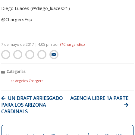
Diego Luaces (@diego_luaces21)
@ChargersEsp
7 de mayo de 2017 | 4:05 pm
por
@ChargersEsp
Categorías
Los Angeles Chargers
NAVEGACIÓN
UN DRAFT ARRIESGADO
AGENCIA LIBRE 1A PARTE
DE
PARA LOS ARIZONA
ENTRADAS
CARDINALS