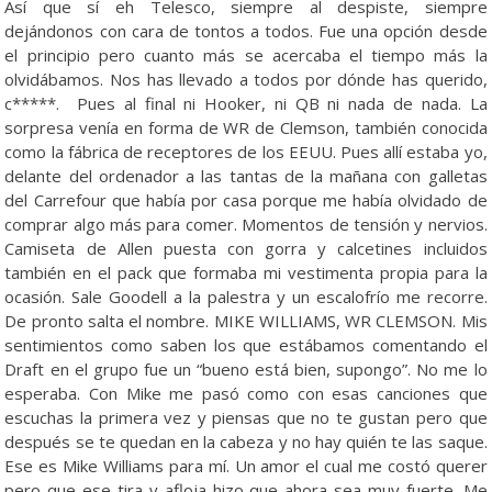
Así que sí eh Telesco, siempre al despiste, siempre
dejándonos con cara de tontos a todos. Fue una opción desde
el principio pero cuanto más se acercaba el tiempo más la
olvidábamos. Nos has llevado a todos por dónde has querido,
c*****. Pues al final ni Hooker, ni QB ni nada de nada. La
sorpresa venía en forma de WR de Clemson, también conocida
como la fábrica de receptores de los EEUU. Pues allí estaba yo,
delante del ordenador a las tantas de la mañana con galletas
del Carrefour que había por casa porque me había olvidado de
comprar algo más para comer. Momentos de tensión y nervios.
Camiseta de Allen puesta con gorra y calcetines incluidos
también en el pack que formaba mi vestimenta propia para la
ocasión. Sale Goodell a la palestra y un escalofrío me recorre.
De pronto salta el nombre. MIKE WILLIAMS, WR CLEMSON. Mis
sentimientos como saben los que estábamos comentando el
Draft en el grupo fue un “bueno está bien, supongo”. No me lo
esperaba. Con Mike me pasó como con esas canciones que
escuchas la primera vez y piensas que no te gustan pero que
después se te quedan en la cabeza y no hay quién te las saque.
Ese es Mike Williams para mí. Un amor el cual me costó querer
pero que ese tira y afloja hizo que ahora sea muy fuerte. Me