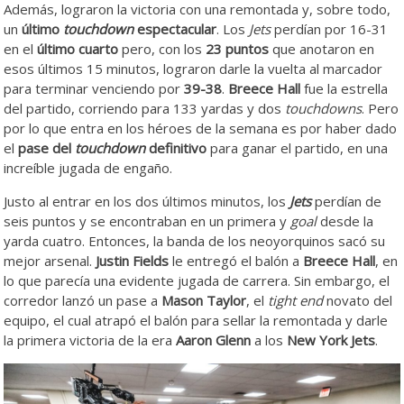
Además, lograron la victoria con una remontada y, sobre todo,
un
último
touchdown
espectacular
. Los
Jets
perdían por 16-31
en el
último cuarto
pero, con los
23 puntos
que anotaron en
esos últimos 15 minutos, lograron darle la vuelta al marcador
para terminar venciendo por
39-38
.
Breece Hall
fue la estrella
del partido, corriendo para 133 yardas y dos
touchdowns
. Pero
por lo que entra en los héroes de la semana es por haber dado
el
pase
del
touchdown
definitivo
para ganar el partido, en una
increíble jugada de engaño.
Justo al entrar en los dos últimos minutos, los
Jets
perdían de
seis puntos y se encontraban en un primera y
goal
desde la
yarda cuatro. Entonces, la banda de los neoyorquinos sacó su
mejor arsenal.
Justin Fields
le entregó el balón a
Breece Hall
, en
lo que parecía una evidente jugada de carrera. Sin embargo, el
corredor lanzó un pase a
Mason Taylor
, el
tight end
novato del
equipo, el cual atrapó el balón para sellar la remontada y darle
la primera victoria de la era
Aaron Glenn
a los
New York Jets
.