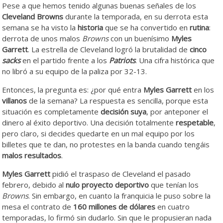
Pese a que hemos tenido algunas buenas señales de los
Cleveland Browns
durante la temporada, en su derrota esta
semana se ha visto la
historia
que se ha convertido en
rutina
:
derrota de unos malos
Browns
con un buenísimo
Myles
Garrett
. La estrella de Cleveland logró la brutalidad de
cinco
sacks
en el partido frente a los
Patriots
. Una cifra histórica que
no libró a su equipo de la paliza por 32-13.
Entonces, la pregunta es: ¿por qué entra
Myles Garrett
en los
villanos
de la semana? La respuesta es sencilla, porque esta
situación es completamente
decisión suya
, por anteponer el
dinero al éxito deportivo. Una decisión totalmente
respetable
,
pero claro, si decides quedarte en un mal equipo por los
billetes que te dan, no protestes en la banda cuando tengáis
malos resultados
.
Myles Garrett
pidió el traspaso de Cleveland el pasado
febrero, debido al
nulo proyecto deportivo
que tenían los
Browns
. Sin embargo, en cuanto la franquicia le puso sobre la
mesa el contrato de
160 millones de dólares
en cuatro
temporadas, lo firmó sin dudarlo. Sin que le propusieran nada