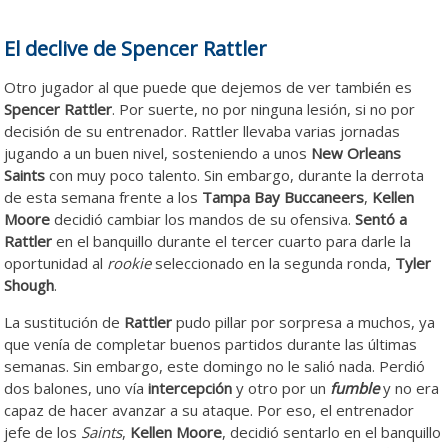
El declive de Spencer Rattler
Otro jugador al que puede que dejemos de ver también es
Spencer Rattler
. Por suerte, no por ninguna lesión, si no por
decisión de su entrenador. Rattler llevaba varias jornadas
jugando a un buen nivel, sosteniendo a unos
New Orleans
Saints
con muy poco talento. Sin embargo, durante la derrota
de esta semana frente a los
Tampa Bay Buccaneers
,
Kellen
Moore
decidió cambiar los mandos de su ofensiva.
Sentó a
Rattler
en el banquillo durante el tercer cuarto para darle la
oportunidad al
rookie
seleccionado en la segunda ronda,
Tyler
Shough
.
La sustitución de
Rattler
pudo pillar por sorpresa a muchos, ya
que venía de completar buenos partidos durante las últimas
semanas. Sin embargo, este domingo no le salió nada. Perdió
dos balones, uno vía
intercepción
y otro por un
fumble
y no era
capaz de hacer avanzar a su ataque. Por eso, el entrenador
jefe de los
Saints
,
Kellen Moore
, decidió sentarlo en el banquillo