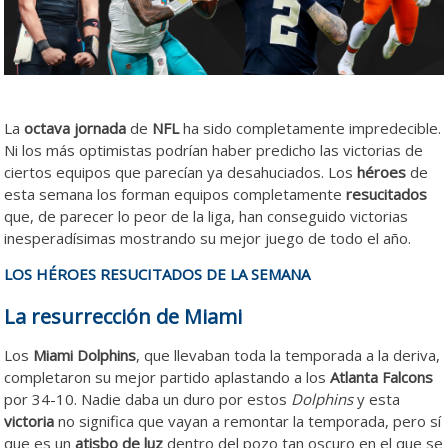
La
octava jornada
de
NFL
ha sido completamente impredecible.
Ni los más optimistas podrían haber predicho las victorias de
ciertos equipos que parecían ya desahuciados. Los
héroes
de
esta semana los forman equipos completamente
resucitados
que, de parecer lo peor de la liga, han conseguido victorias
inesperadísimas mostrando su mejor juego de todo el año.
LOS HÉROES RESUCITADOS DE LA SEMANA
La resurrección de Miami
Los
Miami Dolphins
, que llevaban toda la temporada a la deriva,
completaron su mejor partido aplastando a los
Atlanta Falcons
por 34-10. Nadie daba un duro por estos
Dolphins
y esta
victoria
no significa que vayan a remontar la temporada, pero sí
que es un
atisbo de luz
dentro del pozo tan oscuro en el que se