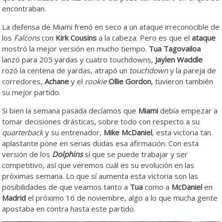
encontraban.
La defensa de Miami frenó en seco a un ataque irreconocible de
los
Falcons
con
Kirk Cousins
a la cabeza. Pero es que el
ataque
mostró la mejor versión en mucho tiempo.
Tua Tagovailoa
lanzó para 205 yardas y cuatro touchdowns,
Jaylen Waddle
rozó la centena de yardas, atrapó un
touchdown
y la pareja de
corredores,
Achane
y el
rookie
Ollie Gordon
, tuvieron también
su mejor partido.
Si bien la semana pasada decíamos que
Miami
debía empezar a
tomar decisiones drásticas, sobre todo con respecto a su
quarterback
y su entrenador,
Mike McDaniel
, esta victoria tan
aplastante pone en serias dudas esa afirmación. Con esta
versión de los
Dolphins
sí que se puede trabajar y ser
competitivo, así que veremos cuál es su evolución en las
próximas semana. Lo que sí aumenta esta victoria son las
posibilidades de que veamos tanto a
Tua
como a
McDaniel
en
Madrid
el próximo 16 de noviembre, algo a lo que mucha gente
apostaba en contra hasta este partido.