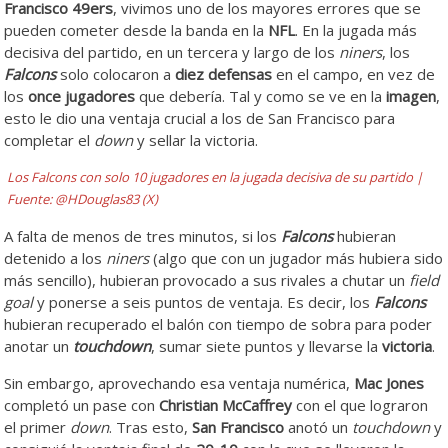
Francisco 49ers
, vivimos uno de los mayores errores que se
pueden cometer desde la banda en la
NFL
. En la jugada más
decisiva del partido, en un tercera y largo de los
niners
, los
Falcons
solo colocaron a
diez defensas
en el campo, en vez de
los
once jugadores
que debería. Tal y como se ve en la
imagen
,
esto le dio una ventaja crucial a los de San Francisco para
completar el
down
y sellar la victoria.
Los Falcons con solo 10 jugadores en la jugada decisiva de su partido |
Fuente: @HDouglas83 (X)
A falta de menos de tres minutos, si los
Falcons
hubieran
detenido a los
niners
(algo que con un jugador más hubiera sido
más sencillo), hubieran provocado a sus rivales a chutar un
field
goal
y ponerse a seis puntos de ventaja. Es decir, los
Falcons
hubieran recuperado el balón con tiempo de sobra para poder
anotar un
touchdown
, sumar siete puntos y llevarse la
victoria
.
Sin embargo, aprovechando esa ventaja numérica,
Mac Jones
completó un pase con
Christian McCaffrey
con el que lograron
el primer
down
. Tras esto,
San Francisco
anotó un
touchdown
y