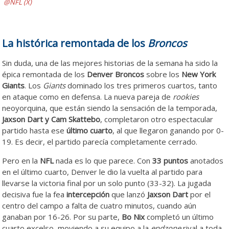
@NFL (X)
La histórica remontada de los
Broncos
Sin duda, una de las mejores historias de la semana ha sido la
épica remontada de los
Denver Broncos
sobre los
New York
Giants
. Los
Giants
dominado los tres primeros cuartos, tanto
en ataque como en defensa. La nueva pareja de
rookies
neoyorquina, que están siendo la sensación de la temporada,
Jaxson Dart y Cam Skattebo
, completaron otro espectacular
partido hasta ese
último cuarto
, al que llegaron ganando por 0-
19. Es decir, el partido parecía completamente cerrado.
Pero en la
NFL
nada es lo que parece. Con
33 puntos
anotados
en el último cuarto, Denver le dio la vuelta al partido para
llevarse la victoria final por un solo punto (33-32). La jugada
decisiva fue la fea
intercepción
que lanzó
Jaxson Dart
por el
centro del campo a falta de cuatro minutos, cuando aún
ganaban por 16-26. Por su parte,
Bo Nix
completó un último
cuarto excelso, moviendo a su equipo a la
endzone
rival a toda