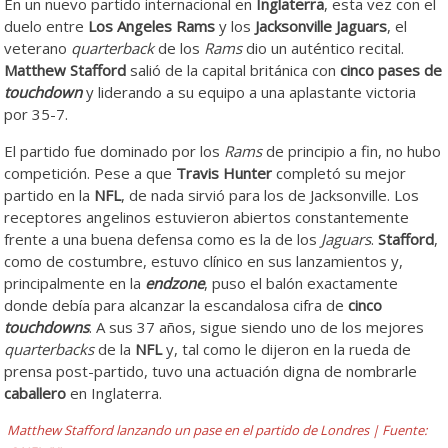
En un nuevo partido internacional en
Inglaterra
, esta vez con el
duelo entre
Los Angeles Rams
y los
Jacksonville Jaguars
, el
veterano
quarterback
de los
Rams
dio un auténtico recital.
Matthew Stafford
salió de la capital británica con
cinco pases de
touchdown
y liderando a su equipo a una aplastante victoria
por 35-7.
El partido fue dominado por los
Rams
de principio a fin, no hubo
competición. Pese a que
Travis Hunter
completó su mejor
partido en la
NFL
, de nada sirvió para los de Jacksonville. Los
receptores angelinos estuvieron abiertos constantemente
frente a una buena defensa como es la de los
Jaguars
.
Stafford
,
como de costumbre, estuvo clínico en sus lanzamientos y,
principalmente en la
endzone
, puso el balón exactamente
donde debía para alcanzar la escandalosa cifra de
cinco
touchdowns
. A sus 37 años, sigue siendo uno de los mejores
quarterbacks
de la
NFL
y, tal como le dijeron en la rueda de
prensa post-partido, tuvo una actuación digna de nombrarle
caballero
en Inglaterra.
Matthew Stafford lanzando un pase en el partido de Londres | Fuente: