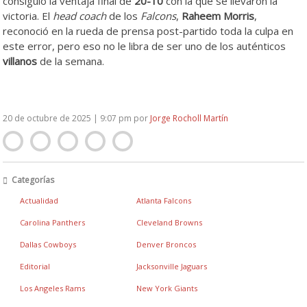
consiguió la ventaja final de
20-10
con la que se llevaron la
victoria. El
head coach
de los
Falcons
,
Raheem Morris
,
reconoció en la rueda de prensa post-partido toda la culpa en
este error, pero eso no le libra de ser uno de los auténticos
villanos
de la semana.
20 de octubre de 2025 | 9:07 pm
por
Jorge Rocholl Martín
Categorías
Actualidad
Atlanta Falcons
Carolina Panthers
Cleveland Browns
Dallas Cowboys
Denver Broncos
Editorial
Jacksonville Jaguars
Los Angeles Rams
New York Giants