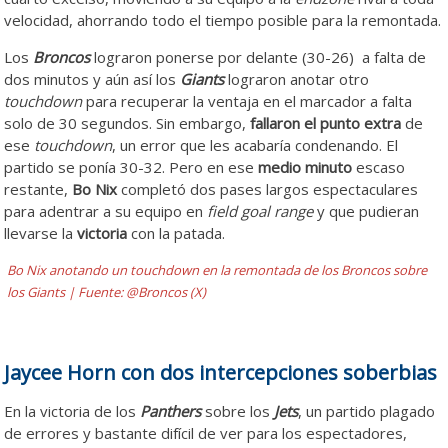
velocidad, ahorrando todo el tiempo posible para la remontada.
Los
Broncos
lograron ponerse por delante (30-26) a falta de
dos minutos y aún así los
Giants
lograron anotar otro
touchdown
para recuperar la ventaja en el marcador a falta
solo de 30 segundos. Sin embargo,
fallaron el punto extra
de
ese
touchdown
, un error que les acabaría condenando. El
partido se ponía 30-32. Pero en ese
medio minuto
escaso
restante,
Bo Nix
completó dos pases largos espectaculares
para adentrar a su equipo en
field goal range
y que pudieran
llevarse la
victoria
con la patada.
Bo Nix anotando un touchdown en la remontada de los Broncos sobre
los Giants | Fuente: @Broncos (X)
Jaycee Horn con dos intercepciones soberbias
En la victoria de los
Panthers
sobre los
Jets
, un partido plagado
de errores y bastante difícil de ver para los espectadores,