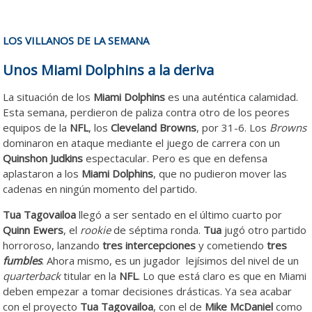
LOS VILLANOS DE LA SEMANA
Unos Miami Dolphins a la deriva
La situación de los
Miami Dolphins
es una auténtica calamidad.
Esta semana, perdieron de paliza contra otro de los peores
equipos de la
NFL
, los
Cleveland Browns
, por 31-6. Los
Browns
dominaron en ataque mediante el juego de carrera con un
Quinshon Judkins
espectacular. Pero es que en defensa
aplastaron a los
Miami Dolphins
, que no pudieron mover las
cadenas en ningún momento del partido.
Tua Tagovailoa
llegó a ser sentado en el último cuarto por
Quinn Ewers
, el
rookie
de séptima ronda.
Tua
jugó otro partido
horroroso, lanzando
tres intercepciones
y cometiendo
tres
fumbles
. Ahora mismo, es un jugador lejísimos del nivel de un
quarterback
titular en la
NFL
. Lo que está claro es que en Miami
deben empezar a tomar decisiones drásticas. Ya sea acabar
con el proyecto
Tua Tagovailoa
, con el de
Mike McDaniel
como