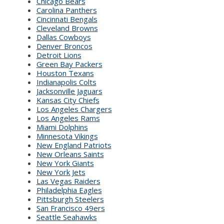
Chicago Bears
Carolina Panthers
Cincinnati Bengals
Cleveland Browns
Dallas Cowboys
Denver Broncos
Detroit Lions
Green Bay Packers
Houston Texans
Indianapolis Colts
Jacksonville Jaguars
Kansas City Chiefs
Los Angeles Chargers
Los Angeles Rams
Miami Dolphins
Minnesota Vikings
New England Patriots
New Orleans Saints
New York Giants
New York Jets
Las Vegas Raiders
Philadelphia Eagles
Pittsburgh Steelers
San Francisco 49ers
Seattle Seahawks