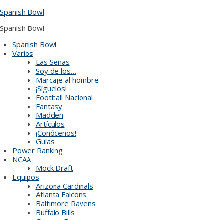
Skip
Spanish Bowl
to
content
Spanish Bowl
Spanish Bowl
Varios
Las Señas
Soy de los…
Marcaje al hombre
¡Síguelos!
Football Nacional
Fantasy
Madden
Artículos
¡Conócenos!
Guías
Power Ranking
NCAA
Mock Draft
Equipos
Arizona Cardinals
Atlanta Falcons
Baltimore Ravens
Buffalo Bills