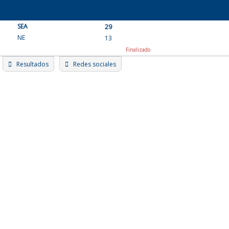
Skip
to
SEA
content
29
NE
13
Finalizado
Resultados
Redes sociales