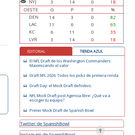
NYJ
3
14
0
18
OESTE
G
P
E
%
DEN
14
3
0
82
LAC
11
6
0
65
KC
6
11
0
35
LVR
3
14
0
18
EDITORIAL
TIENDA AZUL
El NFL Draft de los Washington Commanders:
Maximizando el valor
Draft NFL 2026: Todos los picks de primera ronda
Draft Day: el Mock Draft definitivo.
NFL Mock Draft post Agencia libre: ¿Qué va a
escoger tu equipo?
Primer Mock Draft de Spanish Bowl
Twitter de SpanishBowl
Instagram de SpanishBowl