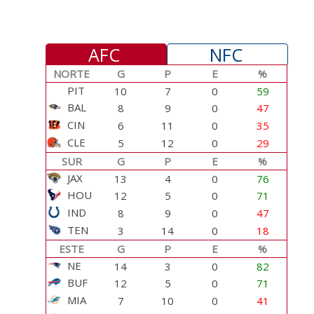
AFC
NFC
NORTE
G
P
E
%
PIT
10
7
0
59
BAL
8
9
0
47
CIN
6
11
0
35
CLE
5
12
0
29
SUR
G
P
E
%
JAX
13
4
0
76
HOU
12
5
0
71
IND
8
9
0
47
TEN
3
14
0
18
ESTE
G
P
E
%
NE
14
3
0
82
BUF
12
5
0
71
MIA
7
10
0
41