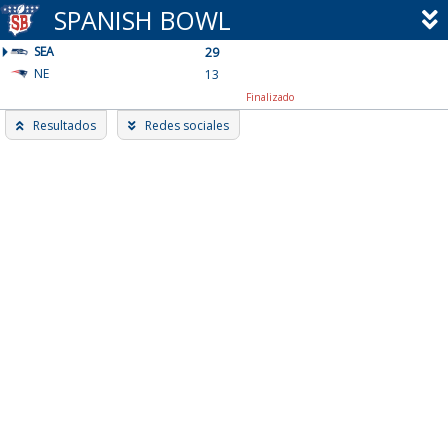
Skip
SPANISH BOWL
to
SEA
content
29
NE
13
Finalizado
Resultados
Redes sociales