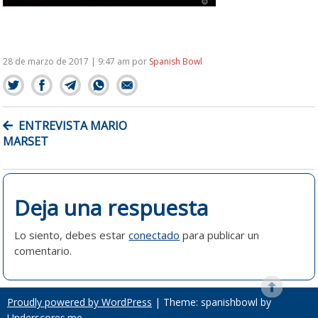
28 de marzo de 2017 | 9:47 am
por
Spanish Bowl
NAVEGACIÓN
ENTREVISTA MARIO
DE
MARSET
ENTRADAS
Deja una respuesta
Lo siento, debes estar
conectado
para publicar un
comentario.
Proudly powered by WordPress
|
Theme: spanishbowl by
Underscores.me
.