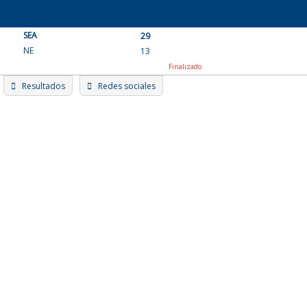
Skip
to
SEA
content
29
NE
13
Finalizado
Resultados
Redes sociales