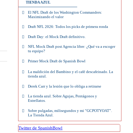
TIENDA AZUL
El NFL Draft de los Washington Commanders:
Maximizando el valor
Draft NFL 2026: Todos los picks de primera ronda
Draft Day: el Mock Draft definitivo.
NFL Mock Draft post Agencia libre: ¿Qué va a escoger
tu equipo?
Primer Mock Draft de Spanish Bowl
La maldición del Bambino y el café descafeinado. La
tienda azul.
Derek Carr y la lesión que lo obliga a retirarse
La tienda azul. Sobre Agujas, Pentágonos y
Estrellatos.
Sobre pulgadas, milisegundos y mi “GCPOTYOAT”.
La Tienda Azul.
Twitter de SpanishBowl