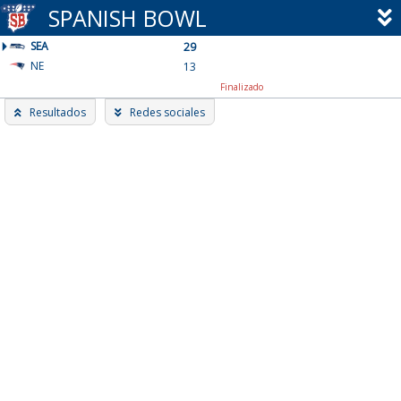
Skip
SPANISH BOWL
to
SEA
content
29
NE
13
Finalizado
Resultados
Redes sociales