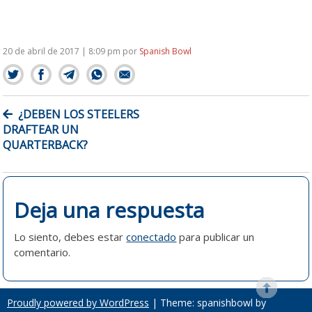
20 de abril de 2017 | 8:09 pm
por
Spanish Bowl
NAVEGACIÓN
¿DEBEN LOS STEELERS
DE
DRAFTEAR UN
ENTRADAS
QUARTERBACK?
Deja una respuesta
Lo siento, debes estar
conectado
para publicar un
comentario.
Proudly powered by WordPress
|
Theme: spanishbowl by