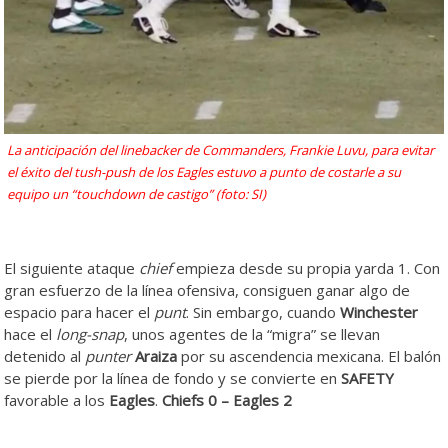
La anticipación del linebacker de Commanders, Frankie Luvu, para evitar
el éxito del tush-push de los Eagles estuvo a punto de costarle a su
equipo un “touchdown de castigo” (foto: SI)
El siguiente ataque
chief
empieza desde su propia yarda 1. Con
gran esfuerzo de la línea ofensiva, consiguen ganar algo de
espacio para hacer el
punt
. Sin embargo, cuando
Winchester
hace el
long-snap
, unos agentes de la “migra” se llevan
detenido al
punter
Araiza
por su ascendencia mexicana. El balón
se pierde por la línea de fondo y se convierte en
SAFETY
favorable a los
Eagles
.
Chiefs 0 – Eagles 2