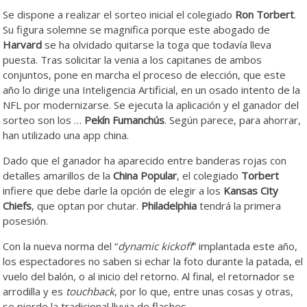
Se dispone a realizar el sorteo inicial el colegiado
Ron Torbert
.
Su figura solemne se magnifica porque este abogado de
Harvard
se ha olvidado quitarse la toga que todavía lleva
puesta. Tras solicitar la venia a los capitanes de ambos
conjuntos, pone en marcha el proceso de elección, que este
año lo dirige una Inteligencia Artificial, en un osado intento de la
NFL por modernizarse. Se ejecuta la aplicación y el ganador del
sorteo son los …
Pekín Fumanchús
. Según parece, para ahorrar,
han utilizado una app china.
Dado que el ganador ha aparecido entre banderas rojas con
detalles amarillos de la
China
Popular
, el colegiado
Torbert
infiere que debe darle la opción de elegir a los
Kansas City
Chiefs
, que optan por chutar.
Philadelphia
tendrá la primera
posesión.
Con la nueva norma del “
dynamic kickoff
” implantada este año,
los espectadores no saben si echar la foto durante la patada, el
vuelo del balón, o al inicio del retorno. Al final, el retornador se
arrodilla y es
touchback
, por lo que, entre unas cosas y otras,
se pierde la tradicional lluvia de flashes.