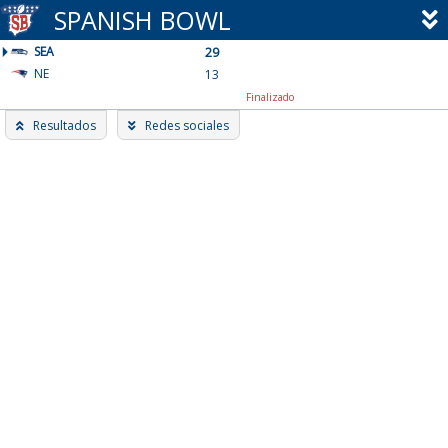
Skip
SPANISH BOWL
to
SEA
content
29
NE
13
Finalizado
Resultados
Redes sociales