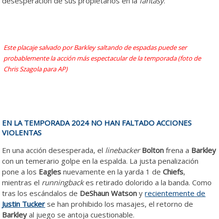
desesperación de sus propietarios en la
fantasy
.
Este placaje salvado por Barkley saltando de espadas puede ser
probablemente la acción más espectacular de la temporada (foto de
Chris Szagola para AP)
EN LA TEMPORADA 2024 NO HAN FALTADO ACCIONES
VIOLENTAS
En una acción desesperada, el
linebacker
Bolton
frena a
Barkley
con un temerario golpe en la espalda. La justa penalización
pone a los
Eagles
nuevamente en la yarda 1 de
Chiefs
,
mientras el
runningback
es retirado dolorido a la banda. Como
tras los escándalos de
DeShaun
Watson
y
recientemente de
Justin
Tucker
se han prohibido los masajes, el retorno de
Barkley
al juego se antoja cuestionable.