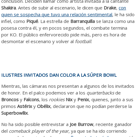
conclusión. Deciden llamar como artista invitada a la cantante
Shakira
. Antes de subir al escenario, le dicen que
Drake
,
con
quien se sospecha que tuvo una relación sentimental
, le ha sido
infiel, como
Piqué
. La estrella de
Barranquilla
se lanza como una
posesa contra él, y en pocos segundos, el combate termina
por KO. El público enfervorecido pide más, pero es hora de
desmontar el escenario y volver al
football
.
ILUSTRES INVITADOS DAN COLOR A LA SÚPER BOWL
Mientras, las cámaras nos presentan a algunos de los invitados
de honor. En el palco podemos ver a los
quarterbacks
de
Broncos
y
Falcons
, los
rookies
Nix
y
Penix
, quienes, junto a sus
primos
Astérix
y
Obélix
, declararon que no podían perderse la
Superbowllix
.
No ha sido posible entrevistar a
Joe Burrow
, reciente ganador
del
comeback player of the year
, ya que se ha ido corriendo