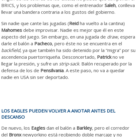
BRICS, y los problemas que, como el entrenador
Saleh
, conlleva
llevar una bandera contraria a los gustos del gobierno.
Sin nadie que cante las jugadas (
Reid
ha vuelto a la cantina)
Mahomes
debe improvisar. Nadie es mejor que él en este
aspecto del juego. Sin embargo, en una jugada de
draw
, espera
darle el balón a
Pacheco
, pero éste no se encuentra en el
backfield
, ya que también ha sido detenido por la “migra” por su
ascendencia puertorriqueña. Desconcertado,
Patrick
no ve
llegar la presión, y sufre un
strip-sack
. Balón recuperado por la
defensa de los de
Pensilvania
. A este paso, no va a quedar
nadie en USA sin ser deportado.
LOS EAGLES PUEDEN VOLVER A ANOTAR ANTES DEL
DESCANSO
De nuevo, los
Eagles
dan el balón a
Barkley
, pero el corredor
del
Bronx
newyorkino está recibiendo doble marcaje y no