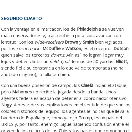
SEGUNDO CUARTO
Con la ventaja en el marcador, los de
Philadelphia
se vuelven
más conservadores y, tras recibir la posesión, avanzan con
lentitud. Con los
wide-receivers
Brown
y
Smith
bien vigilados
por los
cornerbacks
McDuffie
y
Watson
, es el receptor
Dotson
quien salva los terceros
downs
. Aún así, no logran llegar muy
lejos y deben chutar un
field
–
goal
de más de 50 yardas.
Elliott
,
siendo fiel a su constancia en lo que va de temporada (no ha
anotado ninguno), lo falla también.
Con una buena posesión de campo, los
Chiefs
inician el ataque,
pero
Mahomes
no recibe la jugada desde la banda. Unos
agentes federales acaban de detener al coordinador ofensivo
Nagy
. A pesar de sus explicaciones en el sentido de que son los
colores históricos del equipo, los agentes le indican que lleva la
bandera de
España
que, como ya dijo
Trump
, es un país del
BRICS y, por tanto, enemigo. Sigue habiendo confusión entre el
origen de los colores de los
Chiefs
, los países que componen el