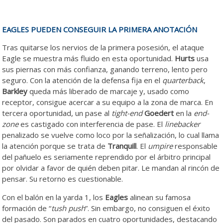
EAGLES PUEDEN CONSEGUIR LA PRIMERA ANOTACIÓN
Tras quitarse los nervios de la primera posesión, el ataque
Eagle se muestra más fluido en esta oportunidad.
Hurts
usa
sus piernas con más confianza, ganando terreno, lento pero
seguro. Con la atención de la defensa fija en el
quarterback
,
Barkley
queda más liberado de marcaje y, usado como
receptor, consigue acercar a su equipo a la zona de marca. En
tercera oportunidad, un pase al
tight-end
Goedert
en la
end-
zone
es castigado con interferencia de pase. El
linebacker
penalizado se vuelve como loco por la señalización, lo cual llama
la atención porque se trata de
Tranquill
. El
umpire
responsable
del pañuelo es seriamente reprendido por el árbitro principal
por olvidar a favor de quién deben pitar. Le mandan al rincón de
pensar. Su retorno es cuestionable.
Con el balón en la yarda 1, los
Eagles
alinean su famosa
formación de “
tush push
”. Sin embargo, no consiguen el éxito
del pasado. Son parados en cuatro oportunidades, destacando