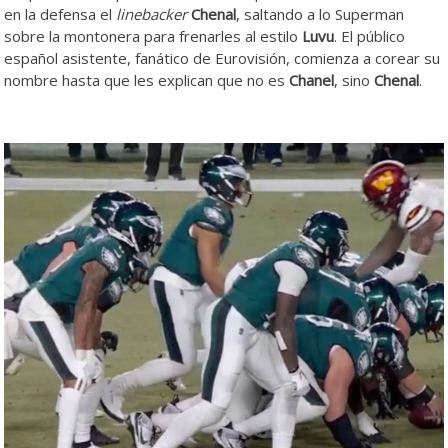
en la defensa el
linebacker
Chenal
, saltando a lo Superman
sobre la montonera para frenarles al estilo
Luvu
. El público
español asistente, fanático de Eurovisión, comienza a corear su
nombre hasta que les explican que no es
Chanel
, sino
Chenal
.