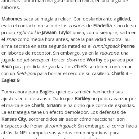
africanas conforman una gastronomía única, en una orgía de
sabores.
Mahomes
saca su magia a relucir. Con deslumbrante agilidad,
evita el contacto no solo de los
rushers
de
Filadelfia
, sino de su
propio
right-tackle
Jawaan Taylor
quien, como siempre, salta en
el
snap
como media hora antes, ante la pasividad arbitral. Su
arma secreta en esta segunda mitad es el
runningback
Perine
en labores de receptor. Sin embargo, ya en la
red-zone
, una
jugada de
jet-sweep
en tercer
down
de
Worthy
es parada por
Baun
para pérdida de yardas. Los
Chiefs
se deben conformar
con un
field-goal
para borrar el cero de su casillero.
Chiefs 3 –
Eagles 9
.
Turno ahora para
Eagles
, quienes también han hecho sus
ajustes en el descanso. Dado que
Barkley
no podía avanzar por
el marcaje de
Chiefs
,
Sirianni
le ha dicho que corra de espaldas.
La estrategia tiene un efecto demoledor. Los defensas de
Kansas City
, sorprendidos sin saber cómo reaccionar, son
incapaces de frenar al
runningback
. Sin embargo, al correr hacia
atrás, la NFL computa sus yardas como negativas, para