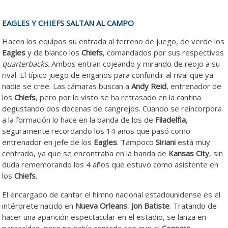
EAGLES Y CHIEFS SALTAN AL CAMPO
Hacen los equipos su entrada al terreno de juego, de verde los
Eagles
y de blanco los
Chiefs
, comandados por sus respectivos
quarterbacks
. Ambos entran cojeando y mirando de reojo a su
rival. El típico juego de engaños para confundir al rival que ya
nadie se cree. Las cámaras buscan a
Andy Reid
, entrenador de
los
Chiefs
, pero por lo visto se ha retrasado en la cantina
degustando dos docenas de cangrejos. Cuando se reincorpora
a la formación lo hace en la banda de los de
Filadelfia
,
seguramente recordando los 14 años que pasó como
entrenador en jefe de los
Eagles
. Tampoco
Siriani
está muy
centrado, ya que se encontraba en la banda de
Kansas City
, sin
duda rememorando los 4 años que estuvo como asistente en
los
Chiefs
.
El encargado de cantar el himno nacional estadounidense es el
intérprete nacido en
Nueva
Orleans
,
Jon Batiste
. Tratando de
hacer una aparición espectacular en el estadio, se lanza en
paracaídas, pero no había contado con que el
Caesars