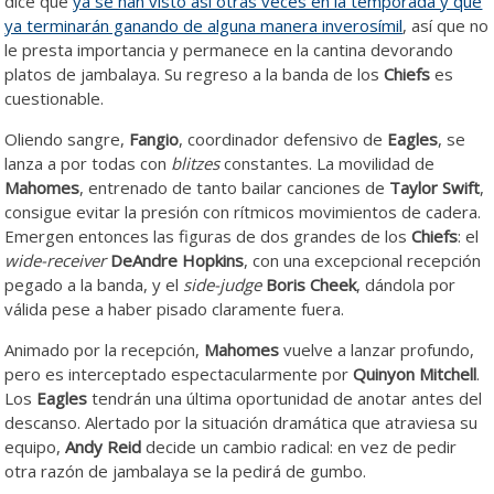
dice que
ya se han visto así otras veces en la temporada y que
ya terminarán ganando de alguna manera inverosímil
, así que no
le presta importancia y permanece en la cantina devorando
platos de jambalaya. Su regreso a la banda de los
Chiefs
es
cuestionable.
Oliendo sangre,
Fangio
, coordinador defensivo de
Eagles
, se
lanza a por todas con
blitzes
constantes. La movilidad de
Mahomes
, entrenado de tanto bailar canciones de
Taylor Swift
,
consigue evitar la presión con rítmicos movimientos de cadera.
Emergen entonces las figuras de dos grandes de los
Chiefs
: el
wide-receiver
DeAndre Hopkins
, con una excepcional recepción
pegado a la banda, y el
side-judge
Boris Cheek
, dándola por
válida pese a haber pisado claramente fuera.
Animado por la recepción,
Mahomes
vuelve a lanzar profundo,
pero es interceptado espectacularmente por
Quinyon Mitchell
.
Los
Eagles
tendrán una última oportunidad de anotar antes del
descanso. Alertado por la situación dramática que atraviesa su
equipo,
Andy
Reid
decide un cambio radical: en vez de pedir
otra razón de jambalaya se la pedirá de gumbo.