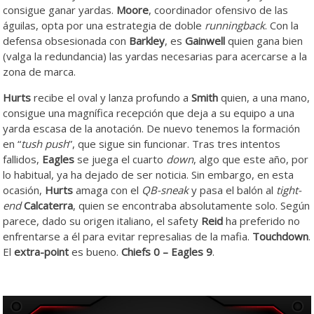
consigue ganar yardas.
Moore
, coordinador ofensivo de las
águilas, opta por una estrategia de doble
runningback
. Con la
defensa obsesionada con
Barkley
, es
Gainwell
quien gana bien
(valga la redundancia) las yardas necesarias para acercarse a la
zona de marca.
Hurts
recibe el oval y lanza profundo a
Smith
quien, a una mano,
consigue una magnífica recepción que deja a su equipo a una
yarda escasa de la anotación. De nuevo tenemos la formación
en “
tush push
”, que sigue sin funcionar. Tras tres intentos
fallidos,
Eagles
se juega el cuarto
down
, algo que este año, por
lo habitual, ya ha dejado de ser noticia. Sin embargo, en esta
ocasión,
Hurts
amaga con el
QB-sneak
y pasa el balón al
tight-
end
Calcaterra
, quien se encontraba absolutamente solo. Según
parece, dado su origen italiano, el safety
Reid
ha preferido no
enfrentarse a él para evitar represalias de la mafia.
Touchdown
.
El
extra-point
es bueno.
Chiefs 0 – Eagles 9
.