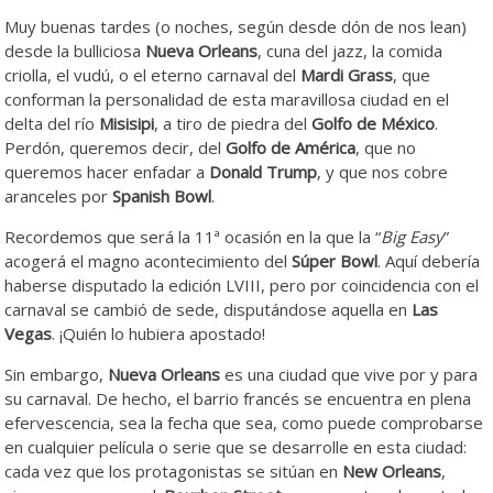
Muy buenas tardes (o noches, según desde dón de nos lean)
desde la bulliciosa
Nueva Orleans
, cuna del jazz, la comida
criolla, el vudú, o el eterno carnaval del
Mardi Grass
, que
conforman la personalidad de esta maravillosa ciudad en el
delta del río
Misisipi
, a tiro de piedra del
Golfo de México
.
Perdón, queremos decir, del
Golfo de América
, que no
queremos hacer enfadar a
Donald Trump
, y que nos cobre
aranceles por
Spanish Bowl
.
Recordemos que será la 11ª ocasión en la que la “
Big Easy
”
acogerá el magno acontecimiento del
Súper Bowl
. Aquí debería
haberse disputado la edición LVIII, pero por coincidencia con el
carnaval se cambió de sede, disputándose aquella en
Las
Vegas
. ¡Quién lo hubiera apostado!
Sin embargo,
Nueva Orleans
es una ciudad que vive por y para
su carnaval. De hecho, el barrio francés se encuentra en plena
efervescencia, sea la fecha que sea, como puede comprobarse
en cualquier película o serie que se desarrolle en esta ciudad:
cada vez que los protagonistas se sitúan en
New Orleans
,