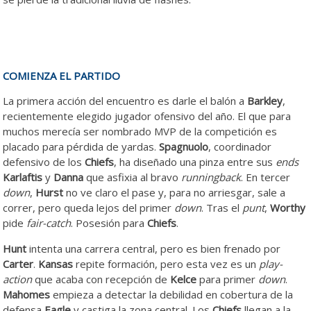
COMIENZA EL PARTIDO
La primera acción del encuentro es darle el balón a
Barkley
,
recientemente elegido jugador ofensivo del año. El que para
muchos merecía ser nombrado MVP de la competición es
placado para pérdida de yardas.
Spagnuolo
, coordinador
defensivo de los
Chiefs
, ha diseñado una pinza entre sus
ends
Karlaftis
y
Danna
que asfixia al bravo
runningback
. En tercer
down
,
Hurst
no ve claro el pase y, para no arriesgar, sale a
correr, pero queda lejos del primer
down
. Tras el
punt
,
Worthy
pide
fair-catch
. Posesión para
Chiefs
.
Hunt
intenta una carrera central, pero es bien frenado por
Carter
.
Kansas
repite formación, pero esta vez es un
play-
action
que acaba con recepción de
Kelce
para primer
down
.
Mahomes
empieza a detectar la debilidad en cobertura de la
defensa
Eagle
y castiga la zona central. Los
Chiefs
llegan a la