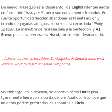
De nuevo, inasequibles al desaliento, los
Eagles
intentan anotar
en formación “
tush push
”, pero son nuevamente frenados. En
cuarta oportunidad deciden abandonar esta inútil acción y,
tirando de jugadas antiguas, recurren a la recordada “
Philly
Special
”. La maniobra de fantasía sale a la perfección, y
A.J.
Brown
pasa a la
end-zone
a
Hurst
, totalmente desmarcado.
¿Volveremos a ver en esta Súper Bowl jugadas de fantasía como en la
edición LII? (foto de Jeff Roberson / AP photo)
Sin embargo, en la revisión, se observa cómo
Hurst
pisa
ligeramente fuera con la punta del pie. Abatido, reconoce que
no debió pedirle prestadas las zapatillas a
Likely
.