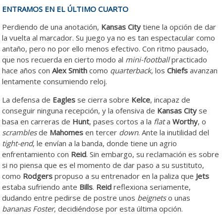
ENTRAMOS EN EL ÚLTIMO CUARTO
Perdiendo de una anotación,
Kansas City
tiene la opción de dar
la vuelta al marcador. Su juego ya no es tan espectacular como
antaño, pero no por ello menos efectivo. Con ritmo pausado,
que nos recuerda en cierto modo al
mini-football
practicado
hace años con
Alex Smith
como
quarterback
, los
Chiefs
avanzan
lentamente consumiendo reloj.
La defensa de
Eagles
se cierra sobre
Kelce
, incapaz de
conseguir ninguna recepción, y la ofensiva de
Kansas
City
se
basa en carreras de
Hunt
, pases cortos a la
flat
a
Worthy
, o
scrambles
de
Mahomes
en tercer
down
. Ante la inutilidad del
tight-end
, le envían a la banda, donde tiene un agrio
enfrentamiento con
Reid
. Sin embargo, su reclamación es sobre
si no piensa que es el momento de dar paso a su sustituto,
como
Rodgers
propuso a su entrenador en la paliza que
Jets
estaba sufriendo ante
Bills
.
Reid
reflexiona seriamente,
dudando entre pedirse de postre unos
beignets
o unas
bananas Foster
, decidiéndose por esta última opción.