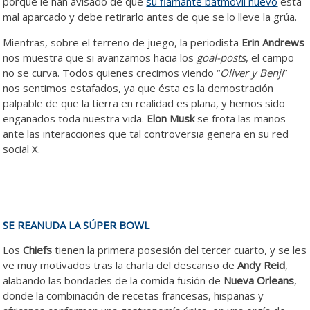
porque le han avisado de que
su flamante batmóvil nuevo
está
mal aparcado y debe retirarlo antes de que se lo lleve la grúa.
Mientras, sobre el terreno de juego, la periodista
Erin Andrews
nos muestra que si avanzamos hacia los
goal-posts
, el campo
no se curva. Todos quienes crecimos viendo “
Oliver y Benji
”
nos sentimos estafados, ya que ésta es la demostración
palpable de que la tierra en realidad es plana, y hemos sido
engañados toda nuestra vida.
Elon Musk
se frota las manos
ante las interacciones que tal controversia genera en su red
social X.
SE REANUDA LA SÚPER BOWL
Los
Chiefs
tienen la primera posesión del tercer cuarto, y se les
ve muy motivados tras la charla del descanso de
Andy Reid
,
alabando las bondades de la comida fusión de
Nueva
Orleans
,
donde la combinación de recetas francesas, hispanas y