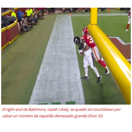
El tight-end de Baltimore, Isaiah Likely, se quedó sin touchdown por
calzar un número de zapatilla demasiado grande (foto: SI)