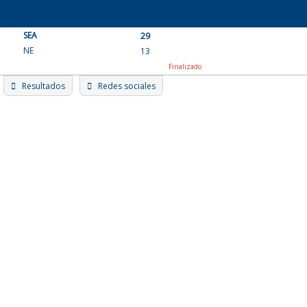
Skip
to
SEA
content
29
NE
13
Finalizado
Resultados
Redes sociales