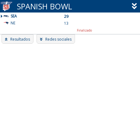
Skip
SPANISH BOWL
to
SEA
content
29
NE
13
Finalizado
Resultados
Redes sociales