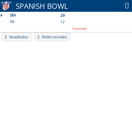
Skip
SPANISH BOWL
to
SEA
content
29
NE
13
Finalizado
Resultados
Redes sociales