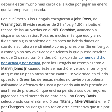
debería estar mucho más cerca de la lucha por jugar en enero
que la temporada pasada.
Con el número 9 los Bengals escogieron a
John Ross
, de
Washington
. El wide receiver de 21 años y 1,80 m. batió el
récord de las 40 yardas en el
NFL Combine
, ayudando a
disparar su cotización. Ross es mucho más que eso y si no
fuese por algún problema de lesiones no habría dudas en
cuanto a su futuro rendimiento como profesional. Sin embargo,
y como yo no soy evaluador de talento lo que puedo resaltar
es que Cincinnati tomó la decisión apropiada.
Lo hemos dicho
por activa y por pasiva
, pero los Bengals no reemplazaron a
Marvin Jones Jr.
cuando éste se marchó el verano anterior y el
ataque dio un paso atrás preocupante. Sin velocidad en el lado
opuesto a Green las defensas rivales no tuvieron problema
asfixiando la ofensiva de Cincy y poniendo aún más presión en
una línea de protección que encima perdió a sus dos mejores
jugadores en el mercado de este año. Con
Corey Davis
seleccionado con el número 5 por
Titans
y
Mike Williams
en el 7
por
Chargers
los Bengals no tenían otra alternativa que ir a por