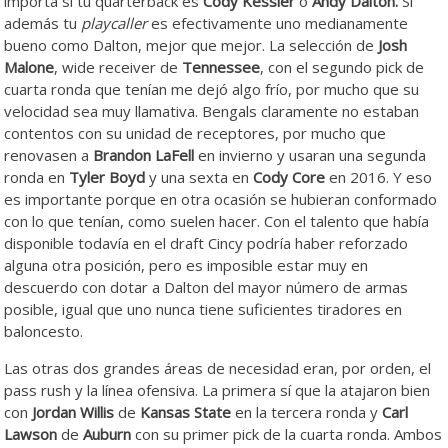
importa si tu quarterback es
Cody Kessler
o
Andy
Dalton.
Si
además tu
playcaller
es efectivamente uno medianamente
bueno como Dalton, mejor que mejor. La selección de
Josh
Malone
, wide receiver de
Tennessee
, con el segundo pick de
cuarta ronda que tenían me dejó algo frío, por mucho que su
velocidad sea muy llamativa. Bengals claramente no estaban
contentos con su unidad de receptores, por mucho que
renovasen a
Brandon LaFell
en invierno y usaran una segunda
ronda en
Tyler Boyd
y una sexta en
Cody Core
en 2016. Y eso
es importante porque en otra ocasión se hubieran conformado
con lo que tenían, como suelen hacer. Con el talento que había
disponible todavía en el draft Cincy podría haber reforzado
alguna otra posición, pero es imposible estar muy en
descuerdo con dotar a Dalton del mayor número de armas
posible, igual que uno nunca tiene suficientes tiradores en
baloncesto.
Las otras dos grandes áreas de necesidad eran, por orden, el
pass rush y la línea ofensiva. La primera sí que la atajaron bien
con
Jordan Willis
de
Kansas State
en la tercera ronda y
Carl
Lawson
de
Auburn
con su primer pick de la cuarta ronda. Ambos