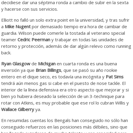
decidiese dar una séptima ronda a cambio de subir en la sexta
y hacerse con sus servicios.
Elliott no falló un solo extra point en la universidad, y tras sufrir
a
Mike Nugent
por demasiado tiempo era hora de cambiar de
guardia. Wilson puede comerle la tostada al veterano special
teamer
Cedric Peerman
y trabajar en todas las unidades de
retorno y protección, además de dar algún relevo como running
back.
Ryan Glasgow
de
Michigan
en cuarta ronda es una buena
inversión ya que
Brian Billings
, que se pasó su año rookie
entero en el dique seco, es todavía una incógnita y
Pat Sims
tendrá aún menos gas si cabe en el puesto de nose tackle. El
interior de la línea defensiva era otro aspecto que mejorar y si
bien yo hubiera deseado la selección de un 3-technique para
rotar con Atkins, es muy probable que ese rol lo cubran Willis y
Wallace Gilberry
ya.
En resumidas cuentas los Bengals han conseguido no sólo han
conseguido refuerzos en las posiciones más débiles, sino que