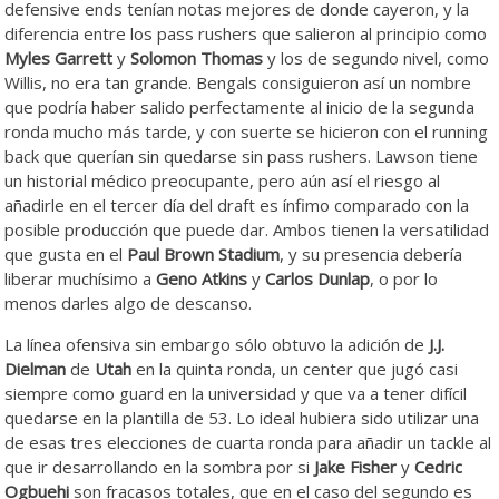
defensive ends tenían notas mejores de donde cayeron, y la
diferencia entre los pass rushers que salieron al principio como
Myles Garrett
y
Solomon Thomas
y los de segundo nivel, como
Willis, no era tan grande. Bengals consiguieron así un nombre
que podría haber salido perfectamente al inicio de la segunda
ronda mucho más tarde, y con suerte se hicieron con el running
back que querían sin quedarse sin pass rushers. Lawson tiene
un historial médico preocupante, pero aún así el riesgo al
añadirle en el tercer día del draft es ínfimo comparado con la
posible producción que puede dar. Ambos tienen la versatilidad
que gusta en el
Paul Brown Stadium
, y su presencia debería
liberar muchísimo a
Geno Atkins
y
Carlos Dunlap
, o por lo
menos darles algo de descanso.
La línea ofensiva sin embargo sólo obtuvo la adición de
J.J.
Dielman
de
Utah
en la quinta ronda, un center que jugó casi
siempre como guard en la universidad y que va a tener difícil
quedarse en la plantilla de 53. Lo ideal hubiera sido utilizar una
de esas tres elecciones de cuarta ronda para añadir un tackle al
que ir desarrollando en la sombra por si
Jake Fisher
y
Cedric
Ogbuehi
son fracasos totales, que en el caso del segundo es