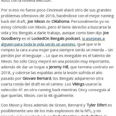
Ross con la novena elección.
Por si eso no fuese poco Cincinnati atacó otro de sus grandes
problemas ofensivos de 2016, haciéndose con el mejor running
back del draft,
Joe Mixon
de
Oklahoma
. Personalmente yo no
estoy cómodo con Mixon, pero él tiene derecho a buscarse la
vida y los Bengals a darle trabajo, aunque como bien dijo
Joe
Goodberry
en el
LockedOn Bengals podcast
,
si asesinas a
alguien para toda la vida serás un asesino
, igual que si le
rompes la cara a una mujer para siempre serás un mierda – sin
perdón por el lenguaje -. Lo que es innegable es el talento de
Mixon. No sólo Cincy mejoró en una posición muy importante,
además de dar un toque a
Jeremy Hill
, que termina contrato en
2018, y cubrirse las espaldas ante la lesión sufrida el año
pasado por
Giovani Bernard
, los Bengals adquirieron otra
cuarta ronda del draft en el camino. Los
Vikings
usaron la
selección 41 en otro running back mientras Cincy conseguía al
que querían, Mixon, con la 48 igualmente.
Con Mixon y Ross además de Green, Bernard y
Tyler Eifert
es
posiblemente uno de los más explosivos de la NFL, y no