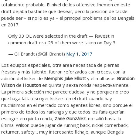
totalmente probable. El nivel de los offensive linemen en este
draft dejaba bastante que desear, pero la posición de tackle
puede ser – si no lo es ya – el principal problema de los Bengals
en 2017.
Only 33 OL were selected in the draft — fewest in
common draft era. 23 of them were taken on Day 3.
— Gil Brandt (@Gil_Brandt)
May 1, 2017
Los equipos especiales, otra área necesitada de piernas
frescas y más talento, fueron reforzados con creces, con la
adición del kicker de
Memphis Jake Elliott
y el multiusos
Brandon
Wilson
de
Houston
en quinta y sexta ronda respectivamente.
La primera selección me parece dudosa, y no porque no creo
que haga falta escoger kickers en el draft cuando hay
muchísimos en el mercado como agentes libres, sino porque el
primero de todos los rankings y que todos los fans querían
escoger en quinta ronda,
Zane González
, no salió hasta la
última. Wilson puede jugar de running back, nickel cornerback,
returner, safety… muy interesante fichaje, aunque Bengals