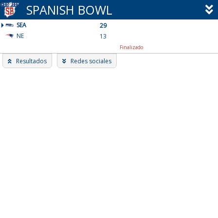
Skip
SPANISH BOWL
to
SEA
content
29
NE
13
Finalizado
Resultados
Redes sociales