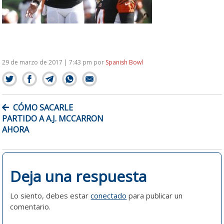
29 de marzo de 2017 | 7:43 pm
por
Spanish Bowl
NAVEGACIÓN
CÓMO SACARLE
DE
PARTIDO A A.J. MCCARRON
ENTRADAS
AHORA
Deja una respuesta
Lo siento, debes estar
conectado
para publicar un
comentario.