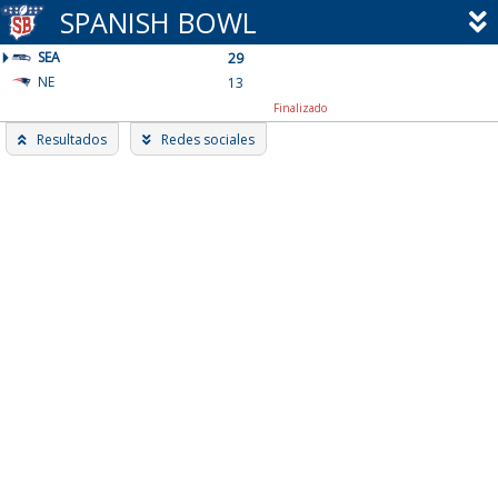
Skip
SPANISH BOWL
to
SEA
content
29
NE
13
Finalizado
Resultados
Redes sociales