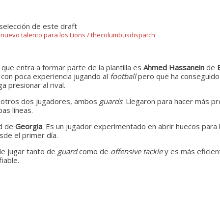
, nuevo talento para los Lions / thecolumbusdispatch
que entra a formar parte de la plantilla es
Ahmed Hassanein
de
r con poca experiencia jugando al
football
pero que ha conseguid
 presionar al rival.
o a otros dos jugadores, ambos
guards
. Llegaron para hacer más pr
as líneas.
ad de
Georgia
. Es un jugador experimentado en abrir huecos para l
sde el primer día.
de jugar tanto de
guard
como de
offensive tackle
y es más eficien
iable.