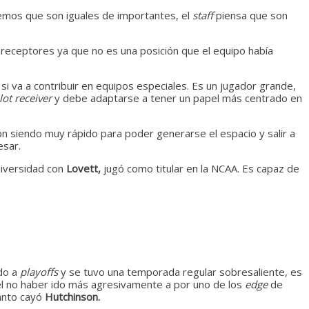
emos que son iguales de importantes, el
staff
piensa que son
s receptores ya que no es una posición que el equipo había
i va a contribuir en equipos especiales. Es un jugador grande,
lot receiver
y debe adaptarse a tener un papel más centrado en
ción siendo muy rápido para poder generarse el espacio y salir a
esar.
iversidad con
Lovett,
jugó como titular en la NCAA. Es capaz de
ado a
playoffs
y se tuvo una temporada regular sobresaliente, es
el no haber ido más agresivamente a por uno de los
edge
de
uanto cayó
Hutchinson.