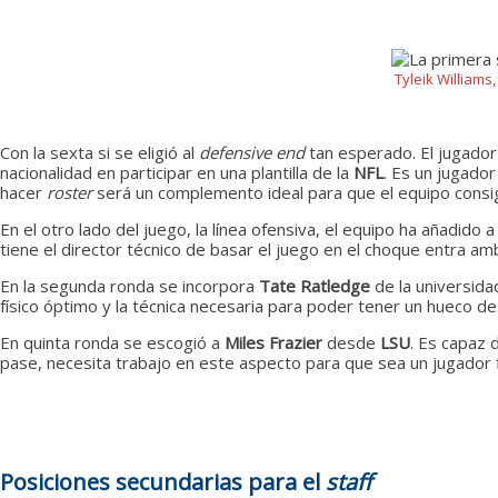
Tyleik Williams
Con la sexta si se eligió al
defensive end
tan esperado. El jugador 
nacionalidad en participar en una plantilla de la
NFL
. Es un jugado
hacer
roster
será un complemento ideal para que el equipo consiga
En el otro lado del juego, la línea ofensiva, el equipo ha añadid
tiene el director técnico de basar el juego en el choque entra amb
En la segunda ronda se incorpora
Tate Ratledge
de la universid
físico óptimo y la técnica necesaria para poder tener un hueco de
En quinta ronda se escogió a
Miles Frazier
desde
LSU
. Es capaz 
pase, necesita trabajo en este aspecto para que sea un jugador f
Posiciones secundarias para el
staff