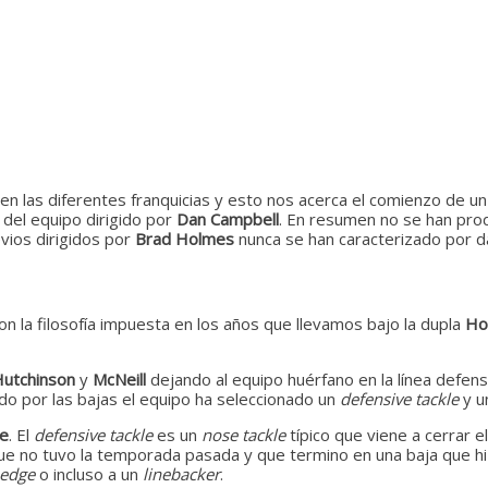
n las diferentes franquicias y esto nos acerca el comienzo de 
a del equipo dirigido por
Dan Campbell
. En resumen no se han pro
vios dirigidos por
Brad Holmes
nunca se han caracterizado por da
la filosofía impuesta en los años que llevamos bajo la dupla
Ho
Hutchinson
y
McNeill
dejando al equipo huérfano en la línea defens
do por las bajas el equipo ha seleccionado un
defensive tackle
y 
te
. El
defensive tackle
es un
nose tackle
típico que viene a cerrar e
 que no tuvo la temporada pasada y que termino en una baja que h
 edge
o incluso a un
linebacker
.