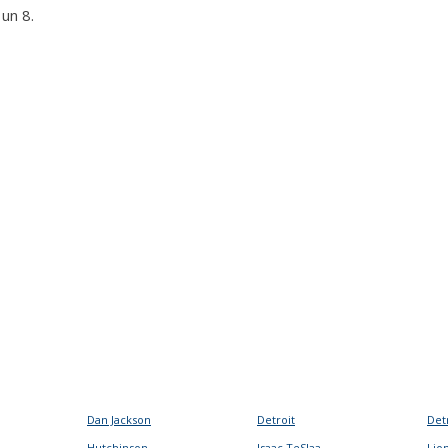
 un 8.
Dan Jackson
Detroit
Det
Hutchinson
Isaac TeSlaa
Lio