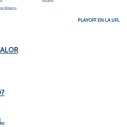
eik Williams
PLAYOFF EN LA UFL
VALOR
O?
L.