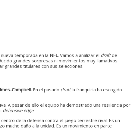
un nueva temporada en la
NFL
. Vamos a analizar el
draft
de
ducido grandes sorpresas ni movimientos muy llamativos.
r grandes titulares con sus selecciones.
motor
lmes-Campbell.
En el pasado
draft
la franquicia ha escogido
iva. A pesar de ello el equipo ha demostrado una resiliencia por
un
defensive edge
.
motor motor motor motor motor motor
l centro de la defensa contra el juego terrestre rival. Es un
izo mucho daño a la unidad. Es un movimiento en parte