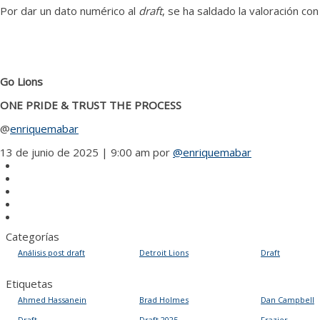
Por dar un dato numérico al
draft
, se ha saldado la valoración con
Go Lions
ONE PRIDE & TRUST THE PROCESS
@
enriquemabar
13 de junio de 2025 | 9:00 am
por
@enriquemabar
Categorías
Análisis post draft
Detroit Lions
Draft
Etiquetas
Ahmed Hassanein
Brad Holmes
Dan Campbell
Draft
Draft 2025
Frazier