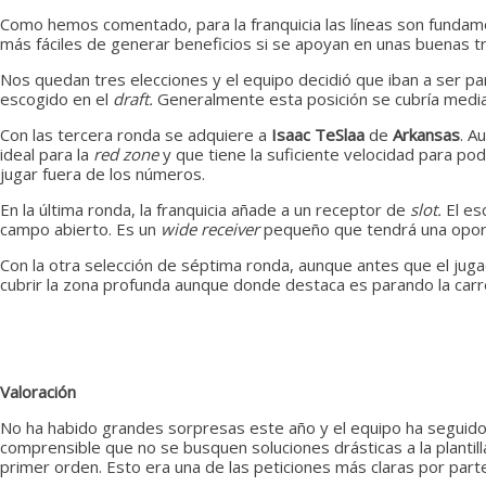
Como hemos comentado, para la franquicia las líneas son fundam
más fáciles de generar beneficios si se apoyan en unas buenas tr
Nos quedan tres elecciones y el equipo decidió que iban a ser p
escogido en el
draft.
Generalmente esta posición se cubría median
Con las tercera ronda se adquiere a
Isaac TeSlaa
de
Arkansas
. A
ideal para la
red zone
y que tiene la suficiente velocidad para p
jugar fuera de los números.
En la última ronda, la franquicia añade a un receptor de
slot.
El e
campo abierto. Es un
wide receiver
pequeño que tendrá una opor
Con la otra selección de séptima ronda, aunque antes que el jug
cubrir la zona profunda aunque donde destaca es parando la carr
Valoración
No ha habido grandes sorpresas este año y el equipo ha seguido 
comprensible que no se busquen soluciones drásticas a la plantil
primer orden. Esto era una de las peticiones más claras por part