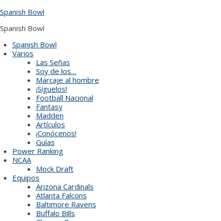
Skip
Spanish Bowl
to
content
Spanish Bowl
Spanish Bowl
Varios
Las Señas
Soy de los…
Marcaje al hombre
¡Síguelos!
Football Nacional
Fantasy
Madden
Artículos
¡Conócenos!
Guías
Power Ranking
NCAA
Mock Draft
Equipos
Arizona Cardinals
Atlanta Falcons
Baltimore Ravens
Buffalo Bills