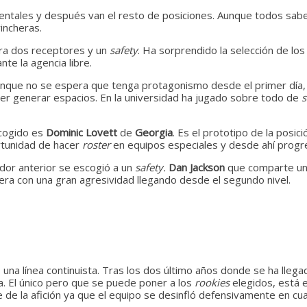
entales y después van el resto de posiciones. Aunque todos sab
incheras.
ara dos receptores y un
safety
. Ha sorprendido la selección de lo
te la agencia libre.
unque no se espera que tenga protagonismo desde el primer día, s
oder generar espacios. En la universidad ha jugado sobre todo de
s
scogido es
Dominic Lovett
de
Georgia
. Es el prototipo de la posi
tunidad de hacer
roster
en equipos especiales y desde ahí progr
ador anterior se escogió a un
safety.
Dan Jackson
que comparte un
era con una gran agresividad llegando desde el segundo nivel.
una línea continuista. Tras los dos último años donde se ha lleg
la. El único pero que se puede poner a los
rookies
elegidos, está 
e de la afición ya que el equipo se desinfló defensivamente en c