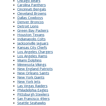
Chicago Bears
Carolina Panthers
Cincinnati Bengals
Cleveland Browns
Dallas Cowboys
Denver Broncos
Detroit Lions
Green Bay Packers
Houston Texans
Indianapolis Colts
Jacksonville Jaguars
Kansas City Chiefs
Los Angeles Chargers
Los Angeles Rams
Miami Dolphins
Minnesota Vikings
New England Patriots
New Orleans Saints
New York Giants
New York Jets
Las Vegas Raiders
Philadelphia Eagles
Pittsburgh Steelers
San Francisco 49ers
Seattle Seahawks