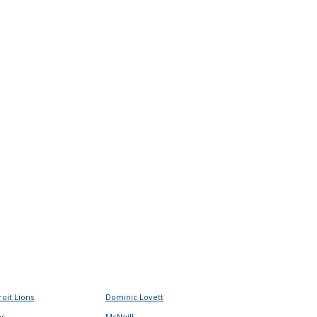
roit Lions
Dominic Lovett
ns
McNeill