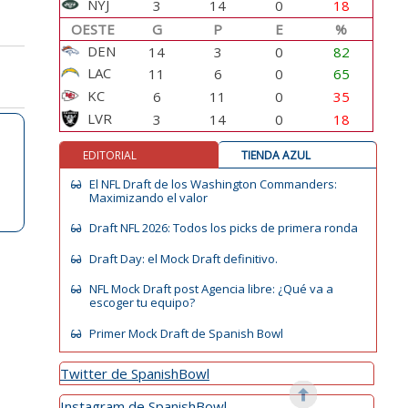
NYJ
3
14
0
18
OESTE
G
P
E
%
DEN
14
3
0
82
LAC
11
6
0
65
KC
6
11
0
35
LVR
3
14
0
18
EDITORIAL
TIENDA AZUL
El NFL Draft de los Washington Commanders:
Maximizando el valor
Draft NFL 2026: Todos los picks de primera ronda
Draft Day: el Mock Draft definitivo.
NFL Mock Draft post Agencia libre: ¿Qué va a
escoger tu equipo?
Primer Mock Draft de Spanish Bowl
Twitter de SpanishBowl
Instagram de SpanishBowl