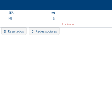
Skip
to
SEA
content
29
NE
13
Finalizado
Resultados
Redes sociales