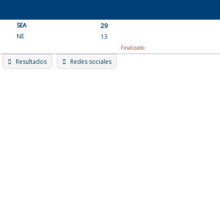
Skip
to
SEA
content
29
NE
13
Finalizado
Resultados
Redes sociales