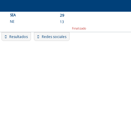
Skip
to
SEA
content
29
NE
13
Finalizado
Resultados
Redes sociales