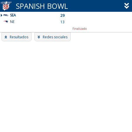
Skip
SPANISH BOWL
to
SEA
content
29
NE
13
Finalizado
Resultados
Redes sociales