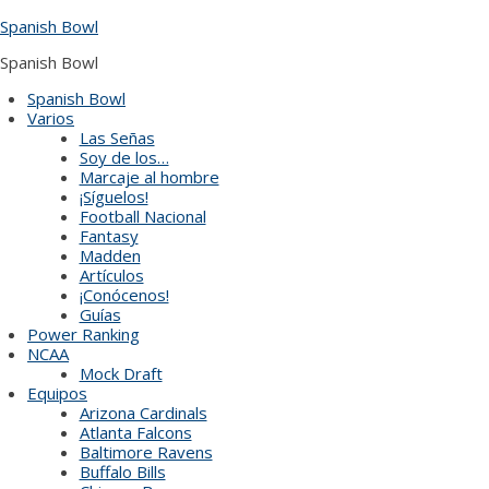
Skip
Spanish Bowl
to
content
Spanish Bowl
Spanish Bowl
Varios
Las Señas
Soy de los…
Marcaje al hombre
¡Síguelos!
Football Nacional
Fantasy
Madden
Artículos
¡Conócenos!
Guías
Power Ranking
NCAA
Mock Draft
Equipos
Arizona Cardinals
Atlanta Falcons
Baltimore Ravens
Buffalo Bills