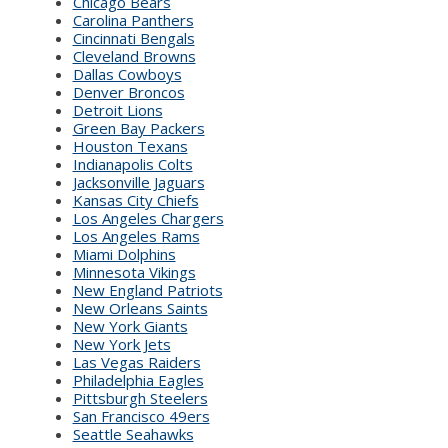
Chicago Bears
Carolina Panthers
Cincinnati Bengals
Cleveland Browns
Dallas Cowboys
Denver Broncos
Detroit Lions
Green Bay Packers
Houston Texans
Indianapolis Colts
Jacksonville Jaguars
Kansas City Chiefs
Los Angeles Chargers
Los Angeles Rams
Miami Dolphins
Minnesota Vikings
New England Patriots
New Orleans Saints
New York Giants
New York Jets
Las Vegas Raiders
Philadelphia Eagles
Pittsburgh Steelers
San Francisco 49ers
Seattle Seahawks