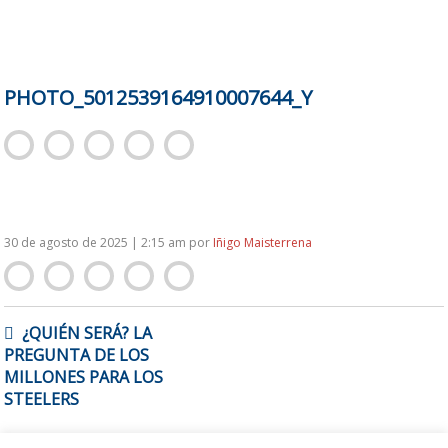
PHOTO_5012539164910007644_Y
30 de agosto de 2025 | 2:15 am
por
Iñigo Maisterrena
NAVEGACIÓN
¿QUIÉN SERÁ? LA
DE
PREGUNTA DE LOS
ENTRADAS
MILLONES PARA LOS
STEELERS