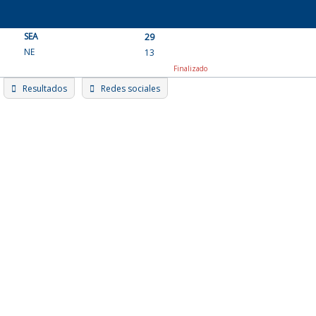
Skip
to
SEA
content
29
NE
13
Finalizado
Resultados
Redes sociales