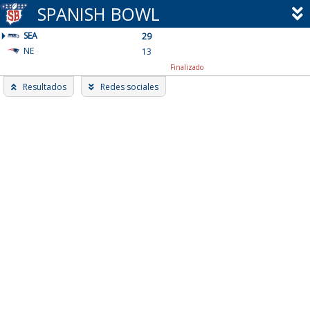
Skip
SPANISH BOWL
to
SEA
content
29
NE
13
Finalizado
Resultados
Redes sociales