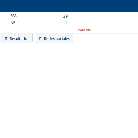
Skip
to
SEA
content
29
NE
13
Finalizado
Resultados
Redes sociales