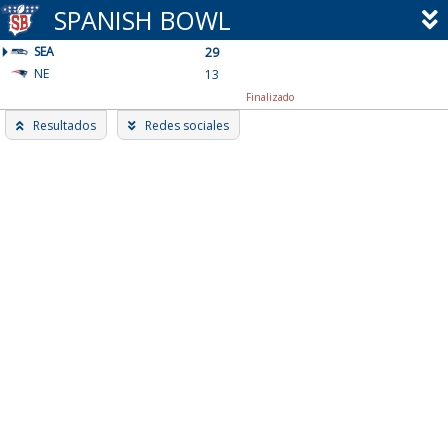
Skip
SPANISH BOWL
to
SEA
content
29
NE
13
Finalizado
Resultados
Redes sociales