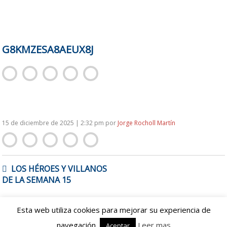
G8KMZESA8AEUX8J
15 de diciembre de 2025 | 2:32 pm
por
Jorge Rocholl Martín
NAVEGACIÓN
LOS HÉROES Y VILLANOS
DE
DE LA SEMANA 15
ENTRADAS
Esta web utiliza cookies para mejorar su experiencia de
Proudly powered by WordPress
|
Theme: spanishbowl by
navegación.
Leer mas
Aceptar