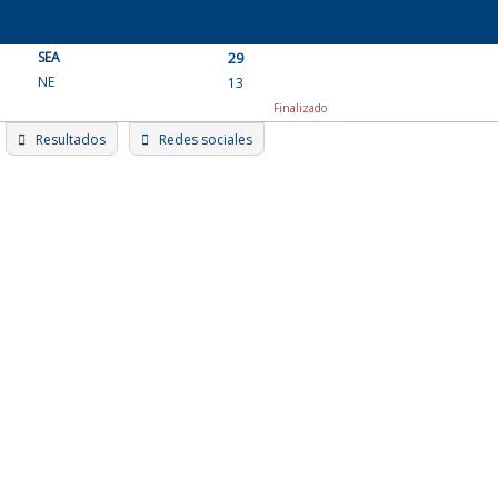
Skip
to
SEA
content
29
NE
13
Finalizado
Resultados
Redes sociales