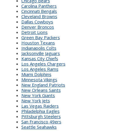
Chicago Bears
Carolina Panthers
Cincinnati Bengals
Cleveland Browns
Dallas Cowboys
Denver Broncos
Detroit Lions
Green Bay Packers
Houston Texans
Indianapolis Colts
Jacksonville Jaguars
Kansas City Chiefs
Los Angeles Chargers
Los Angeles Rams
Miami Dolphins
Minnesota Vikings
New England Patriots
New Orleans Saints
New York Giants
New York Jets
Las Vegas Raiders
Philadelphia Eagles
Pittsburgh Steelers
San Francisco 49ers
Seattle Seahawks