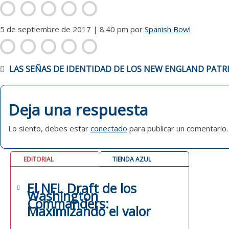
5 de septiembre de 2017 | 8:40 pm
por
Spanish Bowl
NAVEGACIÓN
LAS SEÑAS DE IDENTIDAD DE LOS NEW ENGLAND PATR
DE
ENTRADAS
Deja una respuesta
Lo siento, debes estar
conectado
para publicar un comentario.
EDITORIAL
TIENDA AZUL
El NFL Draft de los
Washington
Commanders:
Maximizando el valor