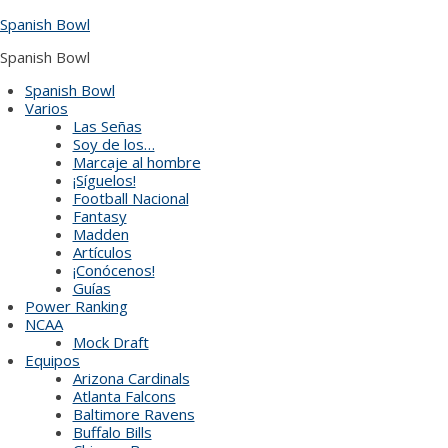
Skip
Spanish Bowl
to
content
Spanish Bowl
Spanish Bowl
Varios
Las Señas
Soy de los…
Marcaje al hombre
¡Síguelos!
Football Nacional
Fantasy
Madden
Artículos
¡Conócenos!
Guías
Power Ranking
NCAA
Mock Draft
Equipos
Arizona Cardinals
Atlanta Falcons
Baltimore Ravens
Buffalo Bills