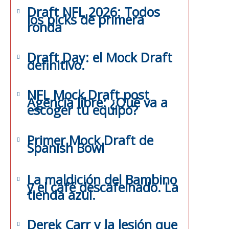
Draft NFL 2026: Todos
los picks de primera
ronda
Draft Day: el Mock Draft
definitivo.
NFL Mock Draft post
Agencia libre: ¿Qué va a
escoger tu equipo?
Primer Mock Draft de
Spanish Bowl
La maldición del Bambino
y el café descafeinado. La
tienda azul.
Derek Carr y la lesión que