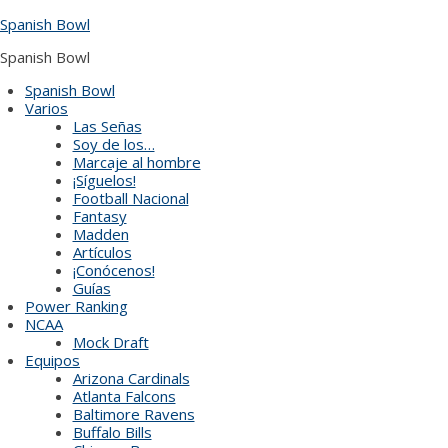
Skip
Spanish Bowl
to
content
Spanish Bowl
Spanish Bowl
Varios
Las Señas
Soy de los…
Marcaje al hombre
¡Síguelos!
Football Nacional
Fantasy
Madden
Artículos
¡Conócenos!
Guías
Power Ranking
NCAA
Mock Draft
Equipos
Arizona Cardinals
Atlanta Falcons
Baltimore Ravens
Buffalo Bills