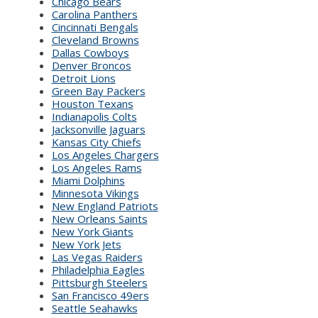
Chicago Bears
Carolina Panthers
Cincinnati Bengals
Cleveland Browns
Dallas Cowboys
Denver Broncos
Detroit Lions
Green Bay Packers
Houston Texans
Indianapolis Colts
Jacksonville Jaguars
Kansas City Chiefs
Los Angeles Chargers
Los Angeles Rams
Miami Dolphins
Minnesota Vikings
New England Patriots
New Orleans Saints
New York Giants
New York Jets
Las Vegas Raiders
Philadelphia Eagles
Pittsburgh Steelers
San Francisco 49ers
Seattle Seahawks