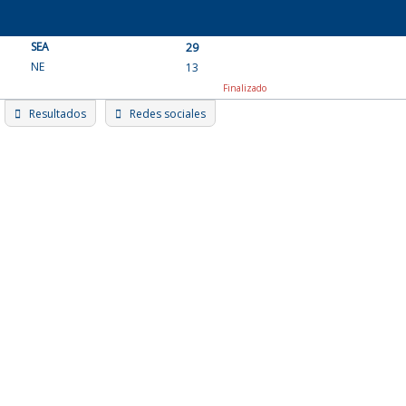
Skip
to
SEA
content
29
NE
13
Finalizado
Resultados
Redes sociales